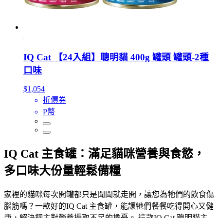
IQ Cat 【24入組】聰明貓 400g 罐頭 罐頭-2種
口味
$1,054
折價券
P幣
IQ Cat 主食罐：滿足貓咪營養與食慾，
多口味大份量輕鬆備糧
家裡的貓咪每次開罐都只是聞聞就走開，讓您為牠們的飲食傷
腦筋嗎？一款好的IQ Cat 主食罐，能讓牠們餐餐吃得開心又健
康，解決飼主對營養攝取不足的擔憂。 這款IQ Cat 聰明貓主