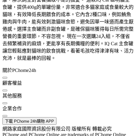
食罐，提供400g的單罐份量，非常適合多貓家庭或食量較大的
貓咪，有效降低長期餵食的成本。它內含2種口味，例如鮪魚
雞肉與牛肉，能有效刺激貓咪食慾，避免因單一味道而產生厭
倦感。選擇主食罐而非副食罐，是確保貓咪獲得每日所需完整
營養的重要環節，不容忽視。 現在一次選購24入組，不僅省
去頻繁補貨的麻煩，更能享有長期備糧的便利。IQ Cat 主食罐
讓您輕鬆應對貓咪的飲食挑戰，看著毛孩吃得津津有味、活力
充沛，就是最棒的回報。
關於PChome24h
顧客權益
其他服務
企業合作
下載 PChome 24h購物 APP
網路家庭國際資訊股份有限公司 版權所有 轉載必究
PChome and PChome Online are trademarks of PChome Online