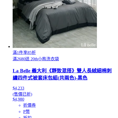
滿1件享85折
滿2680送 20th小熊洗衣袋
La Belle 義大利《靜致混搭》雙人長絨細棉刺
繡四件式被套床包組(共兩色)-黑色
$4,233
(售價已折)
$4,980
折價券
P幣
折扣