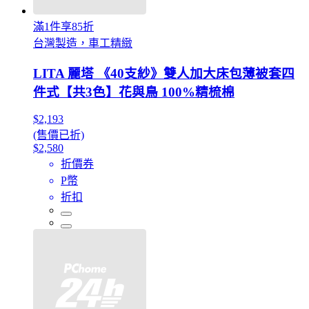
滿1件享85折
台灣製造，車工精緻
LITA 麗塔 《40支紗》雙人加大床包薄被套四
件式【共3色】花與鳥 100%精梳棉
$2,193
(售價已折)
$2,580
折價券
P幣
折扣