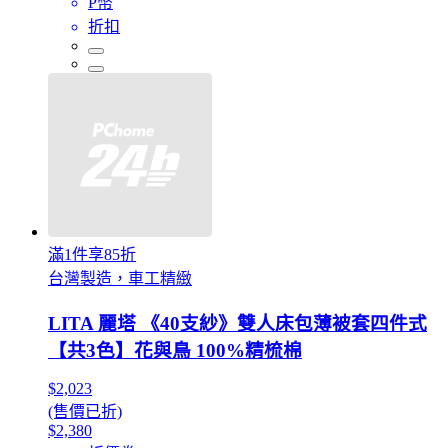
P幣
折扣
滿1件享85折
台灣製造，車工精緻
LITA 麗塔 《40支紗》雙人床包薄被套四件式
【共3色】花與鳥 100%精梳棉
$2,023
(售價已折)
$2,380