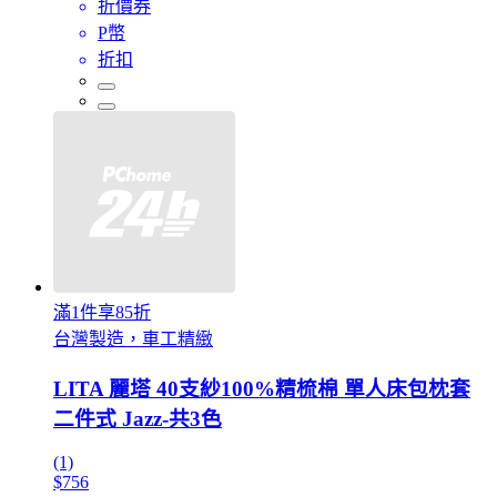
折價券
P幣
折扣
滿1件享85折
台灣製造，車工精緻
LITA 麗塔 40支紗100%精梳棉 單人床包枕套
二件式 Jazz-共3色
(1)
$756