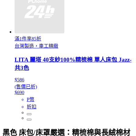
滿1件享85折
台灣製造，車工精緻
LITA 麗塔 40支紗100%精梳棉 單人床包 Jazz-
共3色
$586
(售價已折)
$690
P幣
折扣
黑色 床包/床罩嚴選：精梳棉與長絨棉材