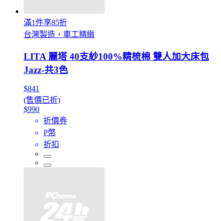
滿1件享85折
台灣製造，車工精緻
LITA 麗塔 40支紗100%精梳棉 雙人加大床包
Jazz-共3色
$841
(售價已折)
$990
折價券
P幣
折扣