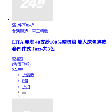
滿1件享85折
台灣製造，車工精緻
LITA 麗塔 40支紗100%精梳棉 雙人床包薄被
套四件式 Jazz-共3色
$2,023
(售價已折)
$2,380
折價券
P幣
折扣