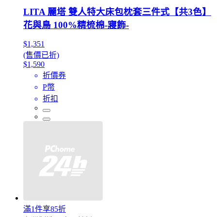
LITA 麗塔 雙人特大床包枕套三件式【共3色】
花與鳥 100%精梳棉-寢飾-
$1,351
(售價已折)
$1,590
折價券
P幣
折扣
滿1件享85折