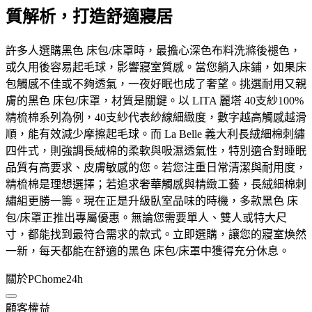
質解析，打造舒適寢居
許多人選購黑色 床包/床罩時，最擔心深色布料洗滌後褪色，
或久用後容易起毛球，影響寢室質感。當您躺入床鋪，如果床
包觸感不佳或不夠透氣，一夜好眠也成了奢望。挑選耐用又親
膚的黑色 床包/床罩，材質是關鍵。以 LITA 麗塔 40支紗100%
精梳棉系列為例，40支紗代表紗線細緻度，數字越高觸感越滑
順，能有效減少摩擦起毛球。而 La Belle 義大利長絨細棉刺繡
四件式，則強調長絨棉的柔軟與吸濕透氣性，特別適合對睡眠
品質有高要求、皮膚敏感的您。若您注重日常清潔與耐用度，
精梳棉是理想選擇；若追求奢華觸感與精緻工藝，長絨細棉刺
繡組更勝一籌。現在正是升級臥室品味的時機，多款黑色 床
包/床罩正推出專屬優惠。無論您需要單人、雙人或特大尺
寸，都能找到最符合需求的款式。立即選購，讓您的寢室煥然
一新，每天都能在舒適的黑色 床包/床罩中獲得充分休息。
關於PChome24h
顧客權益