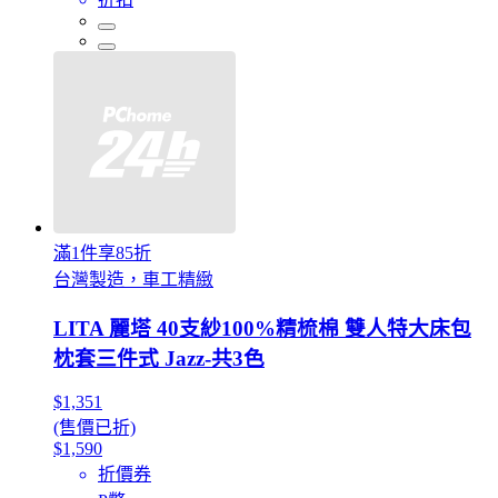
滿1件享85折
台灣製造，車工精緻
LITA 麗塔 40支紗100%精梳棉 雙人特大床包
枕套三件式 Jazz-共3色
$1,351
(售價已折)
$1,590
折價券