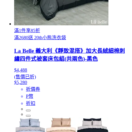
滿1件享85折
滿2680送 20th小熊洗衣袋
La Belle 義大利《靜致混搭》加大長絨細棉刺
繡四件式被套床包組(共兩色)-黑色
$4,488
(售價已折)
$5,280
折價券
P幣
折扣