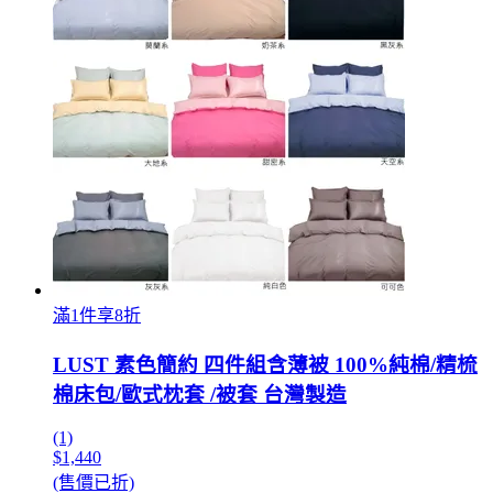
滿1件享8折
LUST 素色簡約 四件組含薄被 100%純棉/精梳
棉床包/歐式枕套 /被套 台灣製造
(1)
$1,440
(售價已折)