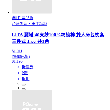
滿1件享85折
台灣製造，車工精緻
LITA 麗塔 40支紗100%精梳棉 雙人床包枕套
三件式 Jazz-共3色
$1,011
(售價已折)
$1,190
折價券
P幣
折扣