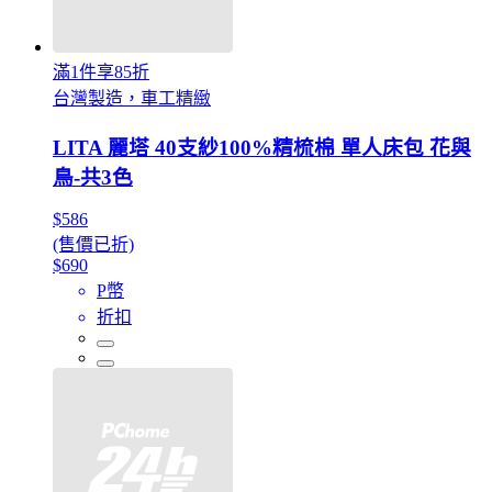
滿1件享85折
台灣製造，車工精緻
LITA 麗塔 40支紗100%精梳棉 單人床包 花與
鳥-共3色
$586
(售價已折)
$690
P幣
折扣