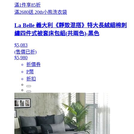
滿1件享85折
滿2680送 20th小熊洗衣袋
La Belle 義大利《靜致混搭》特大長絨細棉刺
繡四件式被套床包組(共兩色)-黑色
$5,083
(售價已折)
$5,980
折價券
P幣
折扣