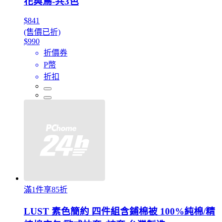
花與鳥-共3色
$841
(售價已折)
$990
折價券
P幣
折扣
滿1件享85折
LUST 素色簡約 四件組含鋪棉被 100%純棉/精