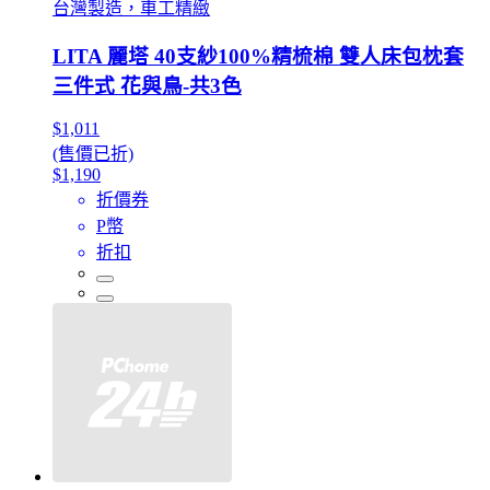
台灣製造，車工精緻
LITA 麗塔 40支紗100%精梳棉 雙人床包枕套
三件式 花與鳥-共3色
$1,011
(售價已折)
$1,190
折價券
P幣
折扣