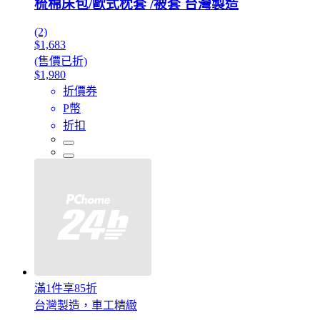
梳棉床包/歐式枕套 /被套 台灣製造
(2)
$1,683
(售價已折)
$1,980
折價券
P幣
折扣
滿1件享85折
台灣製造，車工精緻