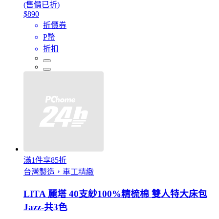
(售價已折)
$890
折價券
P幣
折扣
滿1件享85折
台灣製造，車工精緻
LITA 麗塔 40支紗100%精梳棉 雙人特大床包
Jazz-共3色