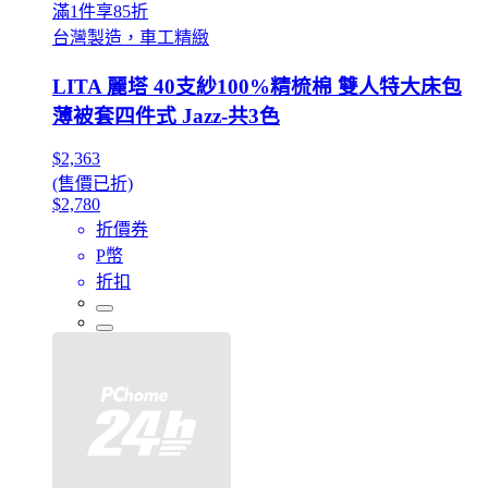
滿1件享85折
台灣製造，車工精緻
LITA 麗塔 40支紗100%精梳棉 雙人特大床包
薄被套四件式 Jazz-共3色
$2,363
(售價已折)
$2,780
折價券
P幣
折扣