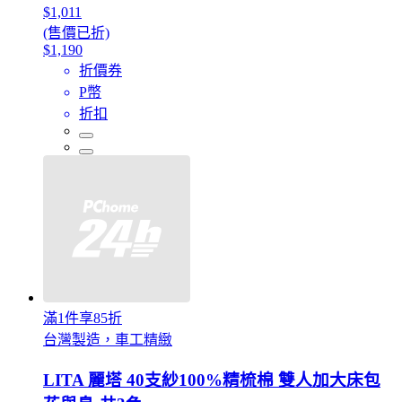
$1,011
(售價已折)
$1,190
折價券
P幣
折扣
滿1件享85折
台灣製造，車工精緻
LITA 麗塔 40支紗100%精梳棉 雙人加大床包