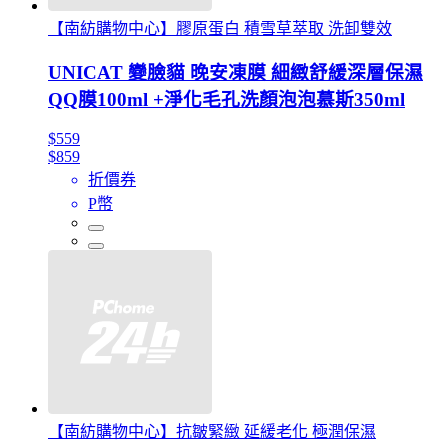
【南紡購物中心】膠原蛋白 積雪草萃取 洗卸雙效
UNICAT 變臉貓 晚安凍膜 細緻舒緩深層保濕
QQ膜100ml +淨化毛孔洗顏泡泡慕斯350ml
$559
$859
折價券
P幣
【南紡購物中心】抗皺緊緻 延緩老化 極潤保濕