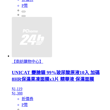
P幣
【南紡購物中心】
UNICAT 變臉貓 99%玻尿酸原液10入 加碼
8HR保濕果凍面膜x3片 精華液 保濕面膜
$1,119
$1,388
折價券
P幣