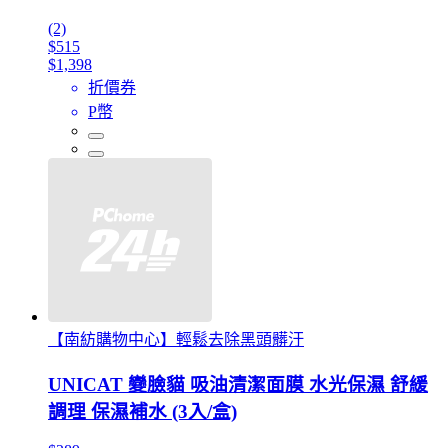
(2)
$515
$1,398
折價券
P幣
【南紡購物中心】輕鬆去除黑頭髒汙
UNICAT 變臉貓 吸油清潔面膜 水光保濕 舒緩
調理 保濕補水 (3入/盒)