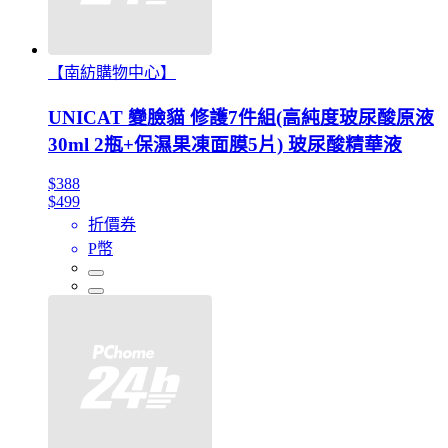
【南紡購物中心】
UNICAT 變臉貓 修護7件組(高純度玻尿酸原液
30ml 2瓶+保濕果凍面膜5片) 玻尿酸精華液
$388
$499
折價券
P幣