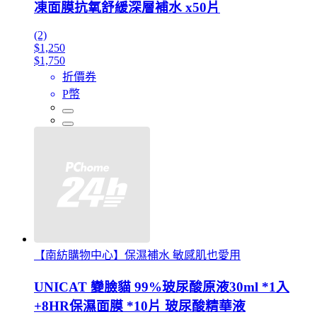
凍面膜抗氧舒緩深層補水 x50片
(2)
$1,250
$1,750
折價券
P幣
【南紡購物中心】保濕補水 敏感肌也愛用
UNICAT 變臉貓 99%玻尿酸原液30ml *1入
+8HR保濕面膜 *10片 玻尿酸精華液