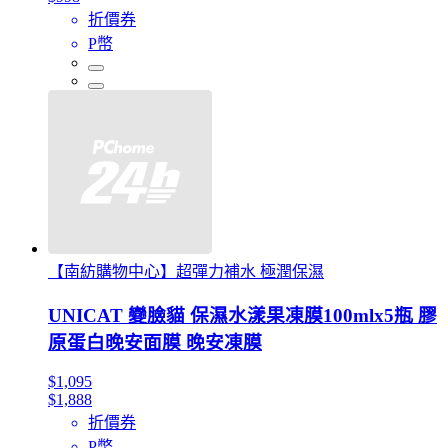
折價券
P幣
【南紡購物中心】超彈力補水 極潤保濕
UNICAT 變臉貓 保濕水漾果凍膜100mlx5瓶 膠
原蛋白晚安面膜 晚安凍膜
$1,095
$1,888
折價券
P幣