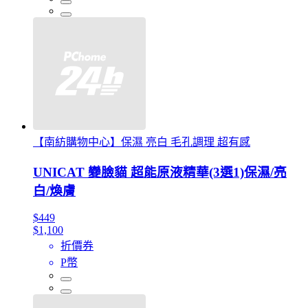
【南紡購物中心】保濕 亮白 毛孔調理 超有感
UNICAT 變臉貓 超能原液精華(3選1)保濕/亮
白/煥膚
$449
$1,100
折價券
P幣