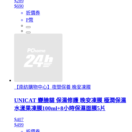
$289
$690
折價券
P幣
【南紡購物中心】夜間保養 晚安凍膜
UNICAT 變臉貓 保濕修護 晚安凍膜 極潤保濕
水漾果凍膜100ml+8小時保濕面膜5片
$407
$499
折價券