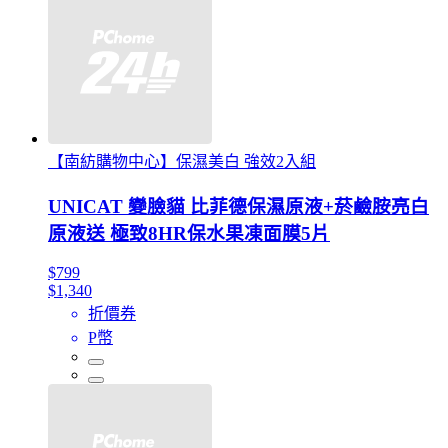
【南紡購物中心】保濕美白 強效2入組
UNICAT 變臉貓 比菲德保濕原液+菸鹼胺亮白
原液送 極致8HR保水果凍面膜5片
$799
$1,340
折價券
P幣