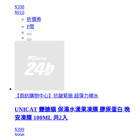
$598
$910
折價券
P幣
【南紡購物中心】抗皺緊緻 超彈力補水
UNICAT 變臉貓 保濕水漾果凍膜 膠原蛋白 晚
安凍膜 100ML 共2入
$399
$998