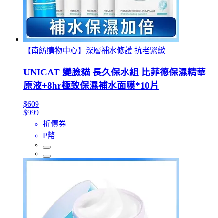
【南紡購物中心】深層補水修護 抗老緊緻
UNICAT 變臉貓 長久保水組 比菲德保濕精華
原液+8hr極致保濕補水面膜*10片
$609
$999
折價券
P幣