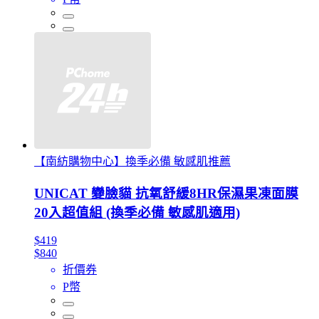
【南紡購物中心】換季必備 敏感肌推薦
UNICAT 變臉貓 抗氧舒緩8HR保濕果凍面膜
20入超值組 (換季必備 敏感肌適用)
$419
$840
折價券
P幣