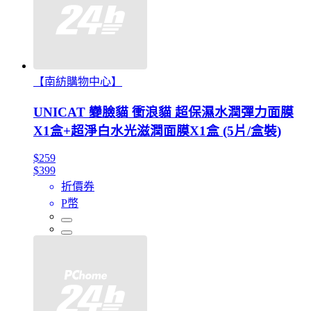
【南紡購物中心】
UNICAT 變臉貓 衝浪貓 超保濕水潤彈力面膜
X1盒+超淨白水光滋潤面膜X1盒 (5片/盒裝)
$259
$399
折價券
P幣