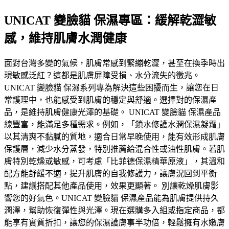
UNICAT 變臉貓 保濕專區：緩解乾澀敏
感，維持肌膚水潤健康
面對台灣多變的氣候，肌膚常感到緊繃乾澀，甚至在換季時出
現敏感泛紅？這都是肌膚屏障受損、水分流失的徵兆。
UNICAT 變臉貓 保濕系列專為解決這些困擾而生，讓您在日
常護理中，也能感受到肌膚的穩定與舒適。選擇對的保濕產
品，是維持肌膚健康光澤的基礎。 UNICAT 變臉貓 保濕產品
線豐富，能滿足多種需求。例如，「鎖水修護水潤保濕凝霜」
以其清爽不黏膩的質地，適合日常早晚使用，能有效形成肌膚
保護層，減少水分蒸發，特別推薦給混合性或油性肌膚。若肌
膚特別乾燥或敏感，可考慮「比菲德保濕精華原液」，其溫和
配方能舒緩不適，提升肌膚的自我修護力，讓膚況回到平衡
點，建議搭配其他產品使用，效果更顯著。 別讓乾燥肌膚影
響您的好氣色。UNICAT 變臉貓 保濕產品能為肌膚提供持久
潤澤，幫助恢復彈性與光澤。現在選購多入組或指定商品，都
能享有實質折扣，讓您的保濕護膚事半功倍，輕鬆擁有水嫩膚