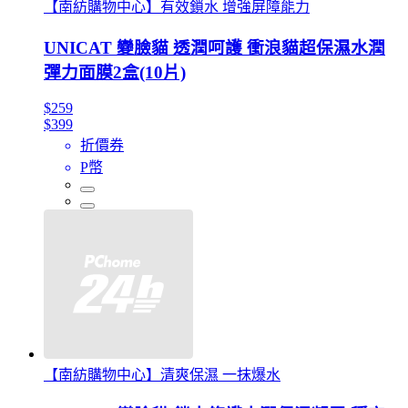
【南紡購物中心】有效鎖水 增強屏障能力
UNICAT 變臉貓 透潤呵護 衝浪貓超保濕水潤
彈力面膜2盒(10片)
$259
$399
折價券
P幣
【南紡購物中心】清爽保濕 一抹爆水