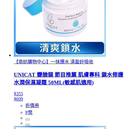
【南紡購物中心】一抹爆水 清盈好吸收
UNICAT 變臉貓 節目推薦 肌膚專科 鎖水修護
水潤保濕凝霜 50ML(敏感肌適用)
$355
$699
折價券
P幣