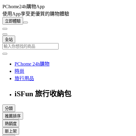
PChome24h購物App
使用App享受更優質的購物體驗
立即體驗
全站
PChome 24h購物
時尚
旅行用品
iSFun 旅行收納包
分類
推薦排序
熱銷度
新上架