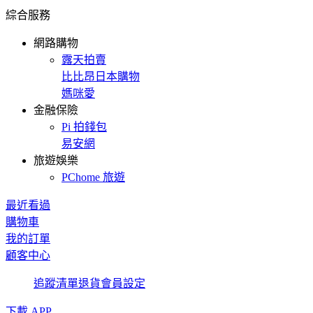
綜合服務
網路購物
露天拍賣
比比昂日本購物
媽咪愛
金融保險
Pi 拍錢包
易安網
旅遊娛樂
PChome 旅遊
最近看過
購物車
我的訂單
顧客中心
追蹤清單
退貨
會員設定
下載 APP