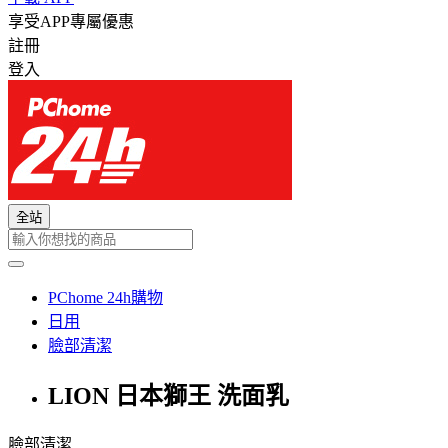
享受APP專屬優惠
註冊
登入
全站
PChome 24h購物
日用
臉部清潔
LION 日本獅王 洗面乳
臉部清潔