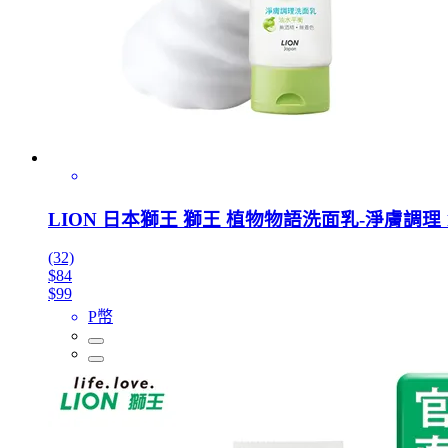
LION 日本獅王 獅王 植物物語洗面乳-淨膚調理 1
(32)
$84
$99
P幣