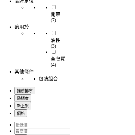
品牌定位
開架
(7)
適用於
油性
(3)
全膚質
(4)
其他條件
包裝組合
推薦排序
熱銷度
新上架
價格