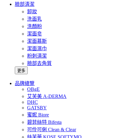
臉部清潔
卸妝
洗面乳
洗顏粉
潔面皂
潔面慕斯
潔面濕巾
粉刺清潔
臉部去角質
更多
品牌總覽
OBgE
艾芙美 A-DERMA
DHC
GATSBY
蜜妮 Biore
碧菲絲特 Bifesta
可伶可俐 Clean & Clear
絲芙蒂 KOSE SOFTYMO