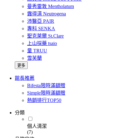
曼秀雷敦 Mentholatum
露得清 Neutrogena
沛醫亞 PAIR
專科 SENKA
聖克萊爾 St.Clare
上山採藥 tsaio
童 TRUU
雪芙蘭
更多
館長推薦
Bifesta限時滿額贈
Simple限時滿額贈
熱銷排行TOP50
分類
個人清潔
(7)