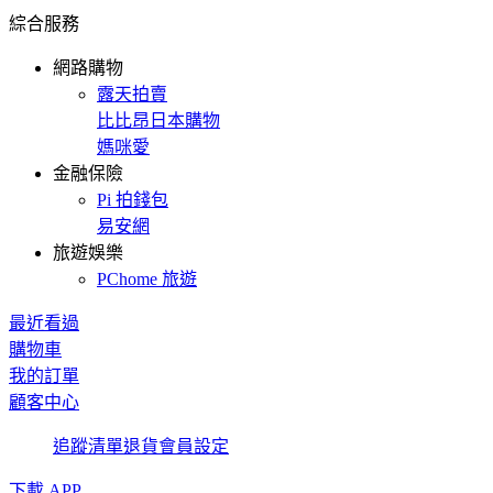
綜合服務
網路購物
露天拍賣
比比昂日本購物
媽咪愛
金融保險
Pi 拍錢包
易安網
旅遊娛樂
PChome 旅遊
最近看過
購物車
我的訂單
顧客中心
追蹤清單
退貨
會員設定
下載 APP