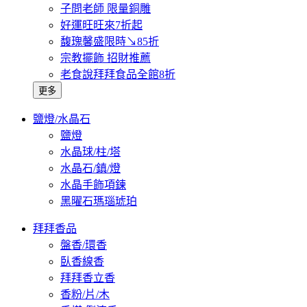
子問老師 限量銅雕
好運旺旺來7折起
馥瑰馨盛限時↘85折
宗教擺飾 招財推薦
老食說拜拜食品全館8折
更多
鹽燈/水晶石
鹽燈
水晶球/柱/塔
水晶石/鎮/燈
水晶手飾項鍊
黑曜石瑪瑙琥珀
拜拜香品
盤香/環香
臥香線香
拜拜香立香
香粉/片/木