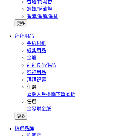
香塔/倒流香
蠟蠋/酥油燈
香盤/香爐/香插
更多
拜拜用品
金紙銀紙
紙紮用品
金爐
拜拜食品供品
祭祀用品
拜拜祝壽
任選
喜慶入戶掛飾下單85折
任選
金發財金紙
更多
精選品牌
瑰麗寶