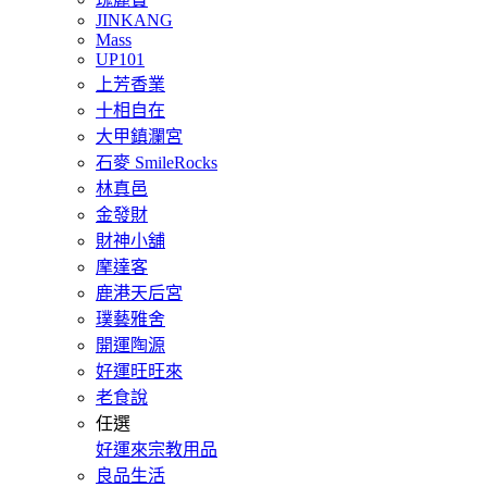
JINKANG
Mass
UP101
上芳香業
十相自在
大甲鎮瀾宮
石麥 SmileRocks
林真邑
金發財
財神小舖
摩達客
鹿港天后宮
璞藝雅舍
開運陶源
好運旺旺來
老食說
任選
好運來宗教用品
良品生活