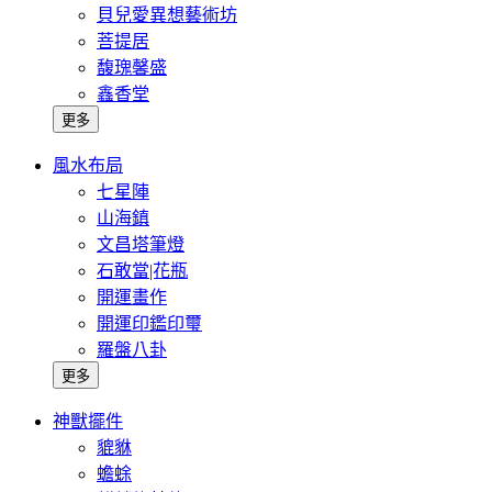
貝兒愛異想藝術坊
菩提居
馥瑰馨盛
鑫香堂
更多
風水布局
七星陣
山海鎮
文昌塔筆燈
石敢當|花瓶
開運畫作
開運印鑑印璽
羅盤八卦
更多
神獸擺件
貔貅
蟾蜍