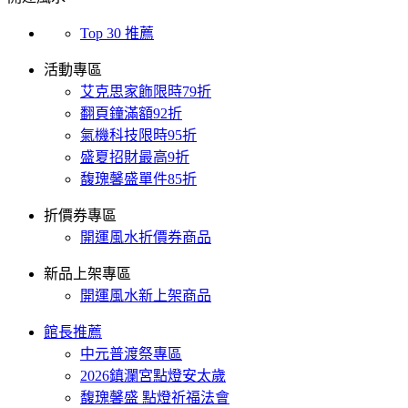
Top 30 推薦
活動專區
艾克思家飾限時79折
翻頁鐘滿額92折
氣機科技限時95折
盛夏招財最高9折
馥瑰馨盛單件85折
折價券專區
開運風水折價券商品
新品上架專區
開運風水新上架商品
館長推薦
中元普渡祭專區
2026鎮瀾宮點燈安太歲
馥瑰馨盛 點燈祈福法會