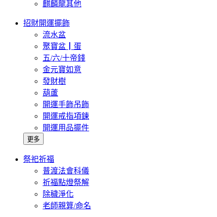
麒麟龍其他
招財開運擺飾
流水盆
聚寶盆┃蛋
五/六/十帝錢
金元寶如意
發財樹
葫蘆
開運手飾吊飾
開運戒指項鍊
開運用品擺件
更多
祭祀祈福
普渡法會科儀
祈福點燈祭解
除穢淨化
老師親算/命名