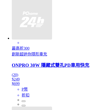
最高折300
創新超迷你隱形車充
ONPRO 30W 隱藏式雙孔PD車用快充
(20)
$249
$699
P幣
折扣