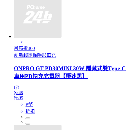
最高折300
創新超迷你隱形車充
ONPRO GT-PD30MINI 30W 隱藏式雙Type-C
車用PD快充充電器【極速黑】
(7)
$249
$699
P幣
折扣