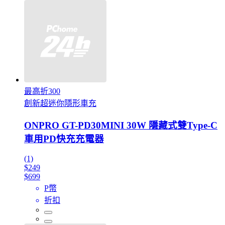
最高折300
創新超迷你隱形車充
ONPRO GT-PD30MINI 30W 隱藏式雙Type-C
車用PD快充充電器
(1)
$249
$699
P幣
折扣