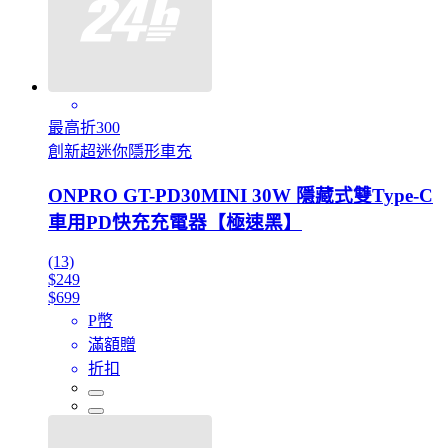
最高折300
創新超迷你隱形車充
ONPRO GT-PD30MINI 30W 隱藏式雙Type-C
車用PD快充充電器【極速黑】
(13)
$249
$699
P幣
滿額贈
折扣