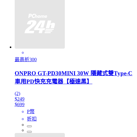
最高折300
ONPRO GT-PD30MINI 30W 隱藏式雙Type-C
車用PD快充充電器【極速黑】
(2)
$249
$699
P幣
折扣