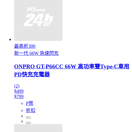
最高折300
新一代 66W 急速閃充
ONPRO GT-P66CC 66W 高功率雙Type-C車用
PD快充充電器
(2)
$499
$799
P幣
折扣