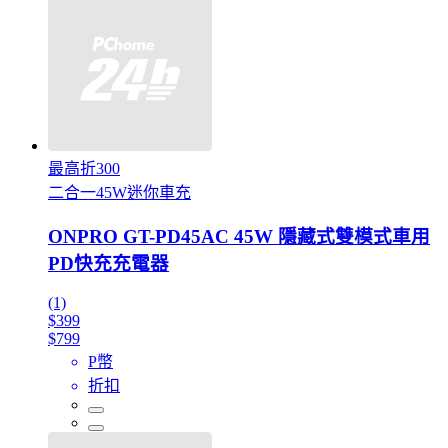
最高折300
二合一45W迷你車充
ONPRO GT-PD45AC 45W 隱藏式雙模式車用
PD快充充電器
(1)
$399
$799
P幣
折扣