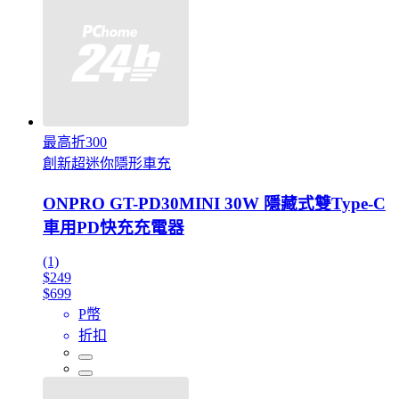
最高折300
創新超迷你隱形車充
ONPRO GT-PD30MINI 30W 隱藏式雙Type-C
車用PD快充充電器
(1)
$249
$699
P幣
折扣