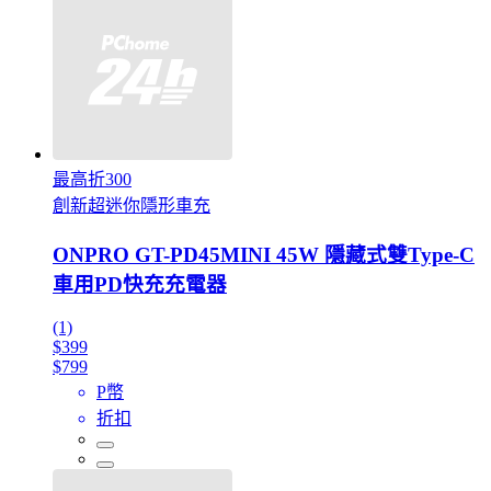
最高折300
創新超迷你隱形車充
ONPRO GT-PD45MINI 45W 隱藏式雙Type-C
車用PD快充充電器
(1)
$399
$799
P幣
折扣