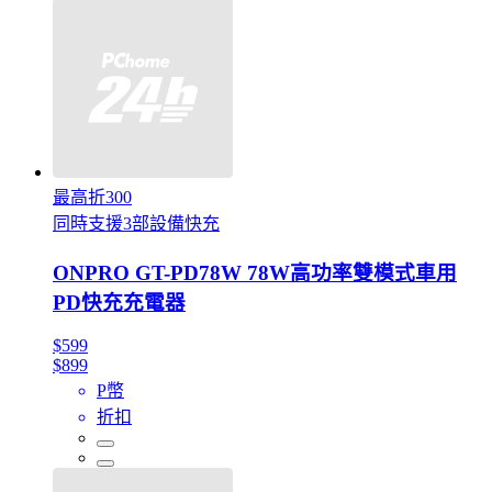
最高折300
同時支援3部設備快充
ONPRO GT-PD78W 78W高功率雙模式車用
PD快充充電器
$599
$899
P幣
折扣