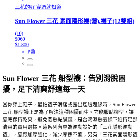
三花的好 穿過就知道
Sun Flower 三花 素面隱形襪(薄).襪子(12雙組)
(10)
$960
$1,800
P幣
Sun Flower 三花 船型襪：告別滑脫困
擾，足下清爽舒適每一天
當你穿上鞋子，最怕襪子滑落或露出尷尬邊緣時，Sun Flower
三花 船型襪正是為了解決這種困擾而生。它能服貼腳型，讓
腳底保持乾爽，避免悶熱黏膩感，是台灣濕熱氣候下維持足部
清爽的實用選擇。這系列有專為運動設計的「三花隱形運動
襪」，腳跟加厚強化，減少摩擦不適；另有「三花素面隱形襪