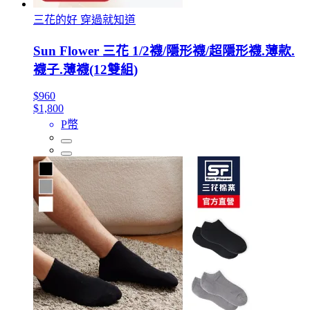
三花的好 穿過就知道
Sun Flower 三花 1/2襪/隱形襪/超隱形襪.薄款.
襪子.薄襪(12雙組)
$960
$1,800
P幣