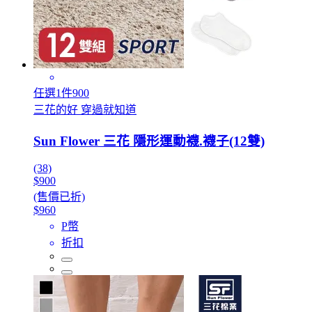
任選1件900
三花的好 穿過就知道
Sun Flower 三花 隱形運動襪.襪子(12雙)
(38)
$900
(售價已折)
$960
P幣
折扣