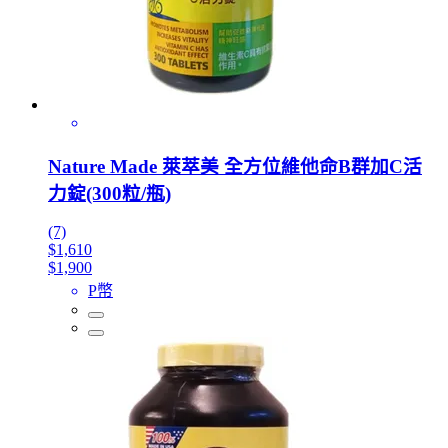
Nature Made 萊萃美 全方位維他命B群加C活
力錠(300粒/瓶)
(7)
$1,610
$1,900
P幣