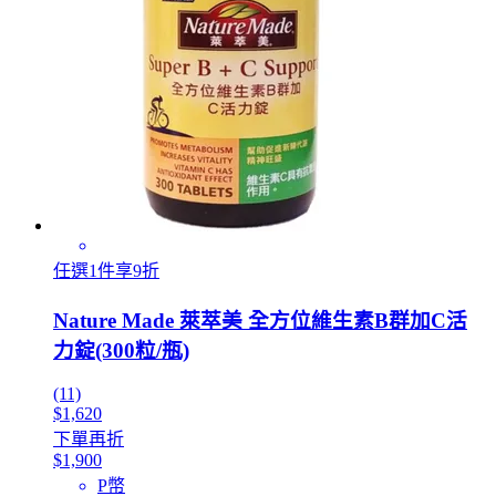
任選1件享9折
Nature Made 萊萃美 全方位維生素B群加C活
力錠(300粒/瓶)
(11)
$1,620
下單再折
$1,900
P幣