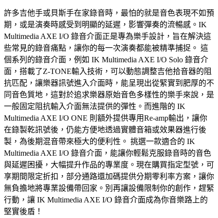
許多吉他手或貝斯手在家錄音時，最怕的就是音色表現不如預
期，或是演奏時感受到明顯的延遲，影響彈奏的流暢感。IK
Multimedia AXE I/O 錄音介面正是專為樂手設計，旨在解決這
些常見的錄音痛點，讓你的每一次演奏都能被精準捕捉。 這
個系列的錄音介面，例如 IK Multimedia AXE I/O Solo 錄音介
面，搭載了Z-TONE輸入技術，可以動態調整吉他拾音器的阻
抗匹配，讓樂器訊號進入介面時，能呈現出從緊實到肥厚的不
同音色質地，這對於追求樂器原始音色多樣性的樂手來說，是
一般固定阻抗輸入介面無法提供的彈性。而進階的 IK
Multimedia AXE I/O ONE 則額外提供專用Re-amp輸出，讓你
在錄製乾訊號後，仍能方便地透過實體音箱或效果器進行後
製，為後期混音帶來極大的便利性。 挑選一款適合的 IK
Multimedia AXE I/O 錄音介面，能讓你輕鬆克服錄音時的音色
與延遲困擾，大幅提升作品的專業度。現在購買指定型號，可
享期間限定折扣，部分通路還加碼提供分期零利率方案，讓你
無負擔地將專業設備帶回家。別再讓設備限制你的創作，趕緊
行動，讓 IK Multimedia AXE I/O 錄音介面成為你音樂路上的
堅實後盾！