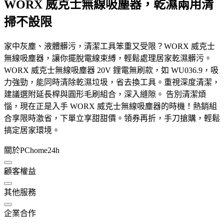
WORX 威克士無線吸塵器，乾濕兩用清
掃不設限
家中灰塵、液體髒污，清潔工具笨重又受限？WORX 威克士
無線吸塵器，讓你擺脫電線束縛，輕鬆處理居家乾濕髒污。
WORX 威克士無線吸塵器 20V 鋰電無刷款，如 WU036.9，吸
力強勁，能同時清除乾濕垃圾，省去換工具。重視深度清潔，
建議選附延長桿與圓形毛刷組合，深入縫隙。 告別清潔煩
惱，現在正是入手 WORX 威克士無線吸塵器的時機！熱銷組
合享限時激省，下單立享甜甜價。領券再折，手刀搶購，輕鬆
搞定居家環境。
關於PChome24h
顧客權益
其他服務
企業合作