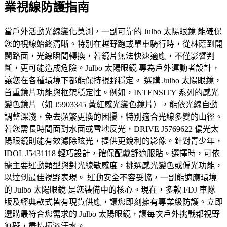
業視線防護指南
當戶外活動光線變化莫測，一副可靠的 Julbo 太陽眼鏡 能確保
您的視線始終清晰。特別在越野跑或單車騎行時，從林蔭到開
闊路面，光線瞬間轉換，若鏡片無法快速適應，不僅影響判
斷，更可能造成危險。Julbo 太陽眼鏡 專為戶外運動者設計，
讓您在各種環境下都能保持視野穩定。 選購 Julbo 太陽眼鏡，
首重鏡片功能與框架穩定性。例如，INTENSITY 系列的感光
變色鏡片（如 J5903345 黃紅感光變色鏡片），能依光線自動
調整深淺，免去頻繁更換的困擾，特別適合光線多變的山徑。
若您需長時間面對水面或雪地反光，DRIVE J5769622 偏光太
陽眼鏡則能有效濾除眩光，提供更銳利的影像。針對青少年，
IDOL J5431118 輕巧設計，確保配戴舒適服貼。選擇時，可依
據主要運動類型與對光線敏感度，挑選感光變色或偏光功能，
以達到最佳視野表現。 運動安全不容妥協，一副能適應環境
的 Julbo 太陽眼鏡 是您裝備中的核心。現在，多款 FDJ 車隊
版及經典款式皆有現貨供應，讓您即刻擁有專業級防護。立即
選購最符合您需求的 Julbo 太陽眼鏡，讓每次戶外挑戰都視野
無礙，盡情揮灑汗水。