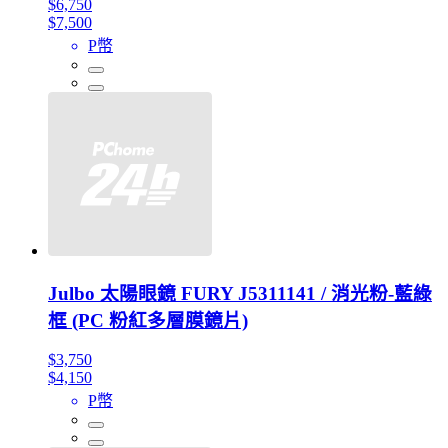
$6,750
$7,500
P幣
Julbo 太陽眼鏡 FURY J5311141 / 消光粉-藍綠
框 (PC 粉紅多層膜鏡片)
$3,750
$4,150
P幣