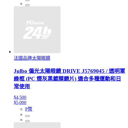
法國品牌太陽眼鏡
Julbo 偏光太陽眼鏡 DRIVE J5769045 / 透明軍
綠框 (PC 煙灰黑鍍膜鏡片) 適合多種運動和日
常使用
$4,500
$5,000
P幣