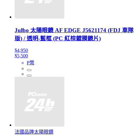
Julbo 太陽眼鏡 AF EDGE J5621174 (FDJ 車隊
版) / 透明-藍框 (PC 紅棕鍍膜鏡片)
$4,950
$5,500
P幣
法國品牌太陽眼鏡