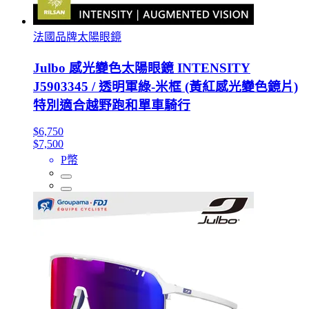
法國品牌太陽眼鏡
Julbo 感光變色太陽眼鏡 INTENSITY
J5903345 / 透明軍綠-米框 (黃紅感光變色鏡片)
特別適合越野跑和單車騎行
$6,750
$7,500
P幣