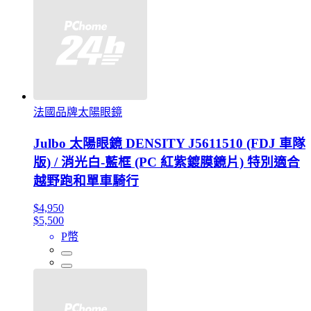
法國品牌太陽眼鏡
Julbo 太陽眼鏡 DENSITY J5611510 (FDJ 車隊
版) / 消光白-藍框 (PC 紅紫鍍膜鏡片) 特別適合
越野跑和單車騎行
$4,950
$5,500
P幣