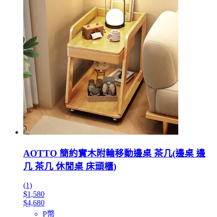
AOTTO 簡約實木附輪移動邊桌 茶几(邊桌 邊
几 茶几 休閒桌 床頭櫃)
(1)
$1,580
$4,680
P幣