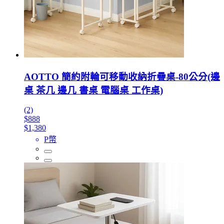
AOTTO 簡約附輪可移動收納折疊桌-80公分(邊
桌 茶几 邊几 書桌 電腦桌 工作桌)
(2)
$888
$1,380
P幣