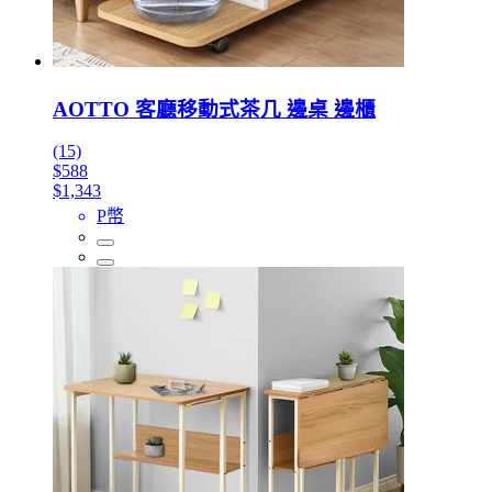
AOTTO 客廳移動式茶几 邊桌 邊櫃
(15)
$588
$1,343
P幣