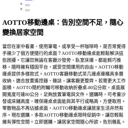
AOTTO移動邊桌：告別空間不足，隨心
變換居家空間
當您在家中看書、使用筆電，或享受一杯咖啡時，是否常覺得
手邊少了個方便隨行的桌面？AOTTO移動邊桌能輕鬆解決這
些困擾。它讓您無論在客廳沙發旁、臥室床邊，都能輕巧推
移，隨時擁有穩固平台，感受空間運用的自由。AOTTO移動
邊桌提供多樣款式。AOTTO客廳移動式茶几邊桌邊櫃具多層
收納，適合放置遙控器、雜誌，讓客廳更整齊。若需更大工作
面積，AOTTO簡約附輪可移動收納折疊桌-80公分款，桌面展
開寬度可達80公分，足夠放置筆電與文件。選購時，可考量沙
發或床鋪高度，確保邊桌桌面能與其平行或略高，方便取用。
零散物品不再佔據桌面，AOTTO移動邊桌讓居家生活井然有
序。現在選購，多款AOTTO移動邊桌限時促銷中，讓您輕鬆
擁有彈性空間。立即選購，讓居家空間隨心所欲，告別雜亂。