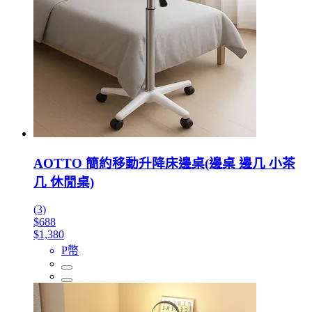
AOTTO 簡約移動升降床邊桌(邊桌 邊几 小茶
几 休閒桌)
(3)
$688
$1,380
P幣