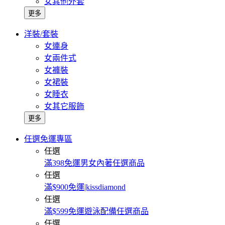
女其他外套
更多
洋裝/套裝
女連身
女兩件式
女褲裝
女裙裝
女睡衣
女其它服飾
更多
任選免運專區
任選
滿398免運男女內著任選商品
任選
滿$900免運|kissdiamond
任選
滿$599免運遊泳配備任選商品
任選