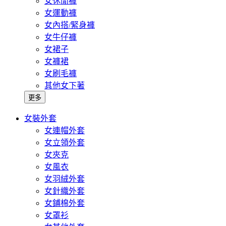
女休閒褲
女運動褲
女內搭/緊身褲
女牛仔褲
女裙子
女褲裙
女刷毛褲
其他女下著
更多
女裝外套
女連帽外套
女立領外套
女夾克
女風衣
女羽絨外套
女針織外套
女鋪棉外套
女罩衫