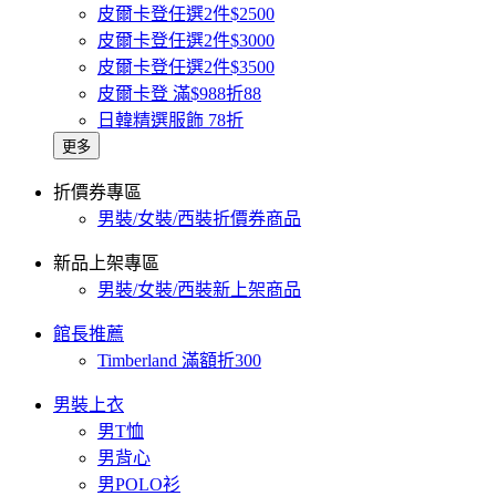
皮爾卡登任選2件$2500
皮爾卡登任選2件$3000
皮爾卡登任選2件$3500
皮爾卡登 滿$988折88
日韓精選服飾 78折
更多
折價券專區
男裝/女裝/西裝折價券商品
新品上架專區
男裝/女裝/西裝新上架商品
館長推薦
Timberland 滿額折300
男裝上衣
男T恤
男背心
男POLO衫