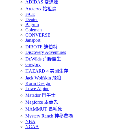
ADIDAS 愛迪達
Arcteryx 始祖鳥
F/CE
Deuter
Bagrun
Coleman
CONVERSE
Jansport
DIBOTE 迪伯特
Discovery Adventures
Dr.Wilds 荒野醫生
Gregory
HAZARD 4 美國生存
Jack Wolfskin 飛狼
Korin Design
Lowe Alpine
Matador 鬥牛士
Magforce 馬蓋先
MAMMUT 長毛象
Mystery Ranch 神秘農場
NBA
NCAA