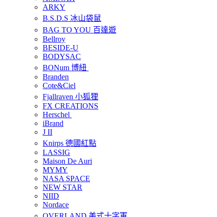
ARKY
B.S.D.S 冰山袋鼠
BAG TO YOU 百達遊
Bellroy
BESIDE-U
BODYSAC
BONum 博紐
Branden
Cote&Ciel
Fjallraven 小狐狸
FX CREATIONS
Herschel
iBrand
J II
Knirps 德國紅點
LASSIG
Maison De Auri
MYMY
NASA SPACE
NEW STAR
NIID
Nordace
OVERLAND 美式十字軍