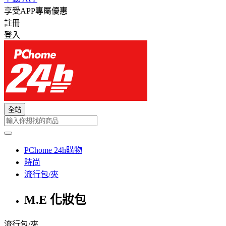
享受APP專屬優惠
註冊
登入
全站
PChome 24h購物
時尚
流行包/夾
M.E 化妝包
流行包/夾