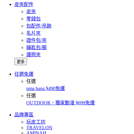
皮夾配件
皮夾
零錢包
包配件/吊飾
名片夾
證件包/夾
鑰匙包/圈
護照夾
更多
任選免運
任選
uma hana $490免運
任選
OUTDOOR、獨家動漫 $699免運
品牌專區
玩皮工坊
TRAVELON
AMINAH