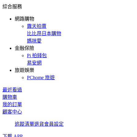
綜合服務
網路購物
露天拍賣
比比昂日本購物
媽咪愛
金融保險
Pi 拍錢包
易安網
旅遊娛樂
PChome 旅遊
最近看過
購物車
我的訂單
顧客中心
追蹤清單
退貨
會員設定
下載 APP