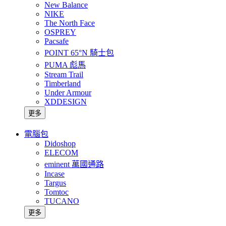
New Balance
NIKE
The North Face
OSPREY
Pacsafe
POINT 65°N 騎士包
PUMA 彪馬
Stream Trail
Timberland
Under Armour
XDDESIGN
更多
電腦包
Didoshop
ELECOM
eminent 萬國通路
Incase
Targus
Tomtoc
TUCANO
更多