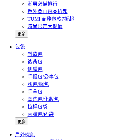
潮男必備排行
戶外登山包88折起
TUMI 商務包款7折起
時尚限定大促價
更多
包袋
斜背包
後背包
側肩包
手提包/公事包
腰包/腿包
手拿包
盥洗包/化妝包
拉桿包袋
內膽包/內袋
更多
戶外機能