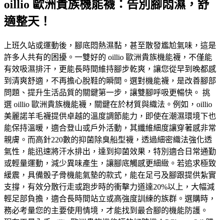
oillio 歐洲貴族機能襪：告別腳悶濕，舒
適整天！
上班久站或運動後，腳底悶熱濕黏，甚至散發尷尬氣味，這是
許多人共有的困擾。一雙好的 oillio 歐洲貴族機能襪，不僅能
有效吸濕排汗，更能長時間維持腳步乾爽，讓您從早到晚都感
到清爽舒適，不再擔心脫鞋的瞬間。選對機能襪，是改善腳部
問題、提升生活品質的關鍵第一步，讓雙腳呼吸更暢快。 挑
選 oillio 歐洲貴族機能襪，關鍵在於材質與織法。例如，oillio
美麗諾羊毛襪提供卓越的溫度調節能力，即使在潮濕環境下也
能保持溫暖，適合登山或戶外活動，其纖維細度讓穿著感非常
親膚。而高針220數的抑菌除臭船型襪，透過細密織法強化透
氣性，能迅速將汗水排出，達到抑菌效果，特別適合日常通勤
或輕量運動，減少異味產生，讓腳底觸感更細緻。若追求極致
緩震，具備骰子骨機能氣墊的款式，能在足弓及腳跟提供紮實
支撐，有效分散行走或跑步時的衝擊力道達20%以上，大幅減
輕足部負擔，適合長時間站立或高強度訓練的族群。選購時，
務必考量您的主要使用情境，才能找到最合腳的機能防護。