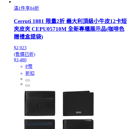
滿1件享84折
Cerruti 1881 限量2折 義大利頂級小牛皮12卡短
夾皮夾 CEPU05710M 全新專櫃展示品(咖啡色
贈禮盒提袋)
$2,923
(售價已折)
$3,480
P幣
折扣