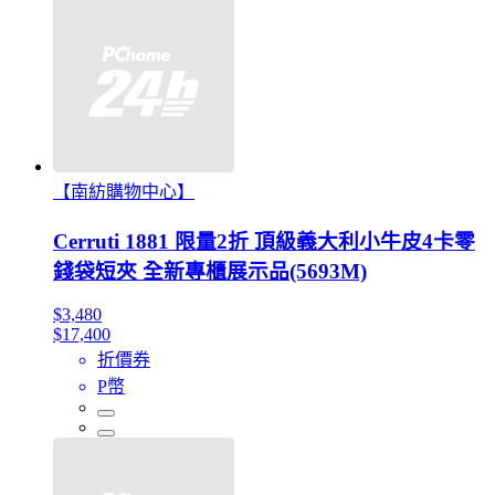
【南紡購物中心】
Cerruti 1881 限量2折 頂級義大利小牛皮4卡零
錢袋短夾 全新專櫃展示品(5693M)
$3,480
$17,400
折價券
P幣