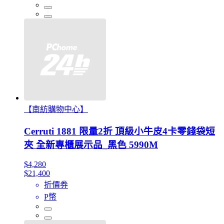
【南紡購物中心】
Cerruti 1881 限量2折 頂級小牛皮4卡零錢袋短
夾 全新專櫃展示品_黑色 5990M
$4,280
$21,400
折價券
P幣