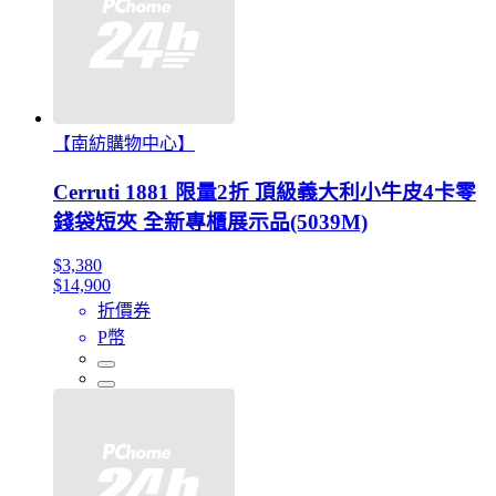
【南紡購物中心】
Cerruti 1881 限量2折 頂級義大利小牛皮4卡零
錢袋短夾 全新專櫃展示品(5039M)
$3,380
$14,900
折價券
P幣