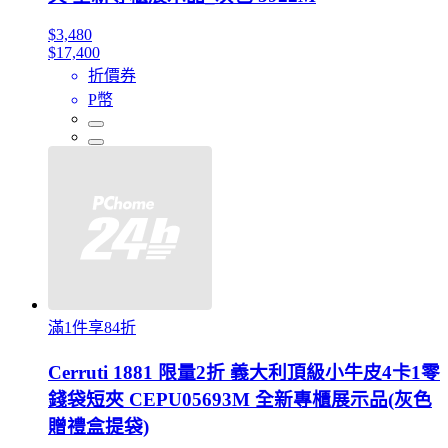
$3,480
$17,400
折價券
P幣
滿1件享84折
Cerruti 1881 限量2折 義大利頂級小牛皮4卡1零
錢袋短夾 CEPU05693M 全新專櫃展示品(灰色
贈禮盒提袋)