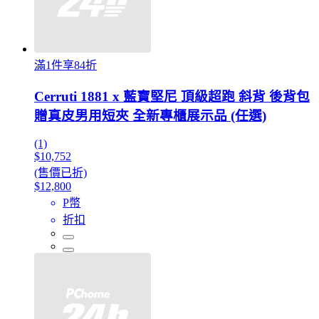
滿1件享84折
Cerruti 1881 x 藍寶堅尼 頂級超跑 斜背 後背包
贈真皮男用短夾 全新專櫃展示品 (任選)
(1)
$10,752
(售價已折)
$12,800
P幣
折扣