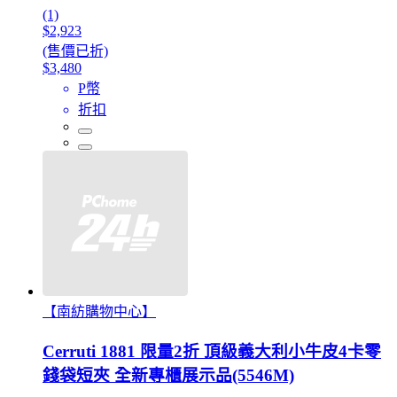
(1)
$2,923
(售價已折)
$3,480
P幣
折扣
【南紡購物中心】
Cerruti 1881 限量2折 頂級義大利小牛皮4卡零
錢袋短夾 全新專櫃展示品(5546M)