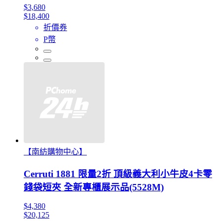
$3,680
$18,400
折價券
P幣
【南紡購物中心】
Cerruti 1881 限量2折 頂級義大利小牛皮4卡零
錢袋短夾 全新專櫃展示品(5528M)
$4,380
$20,125