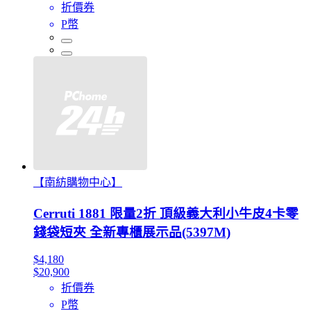
折價券
P幣
【南紡購物中心】
Cerruti 1881 限量2折 頂級義大利小牛皮4卡零
錢袋短夾 全新專櫃展示品(5397M)
$4,180
$20,900
折價券
P幣