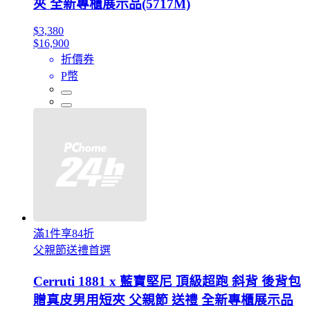
夾 全新專櫃展示品(5717M)
$3,380
$16,900
折價券
P幣
滿1件享84折
父親節送禮首選
Cerruti 1881 x 藍寶堅尼 頂級超跑 斜背 後背包
贈真皮男用短夾 父親節 送禮 全新專櫃展示品