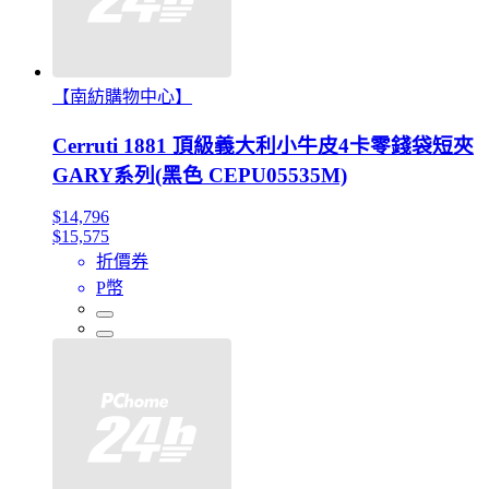
【南紡購物中心】
Cerruti 1881 頂級義大利小牛皮4卡零錢袋短夾
GARY系列(黑色 CEPU05535M)
$14,796
$15,575
折價券
P幣