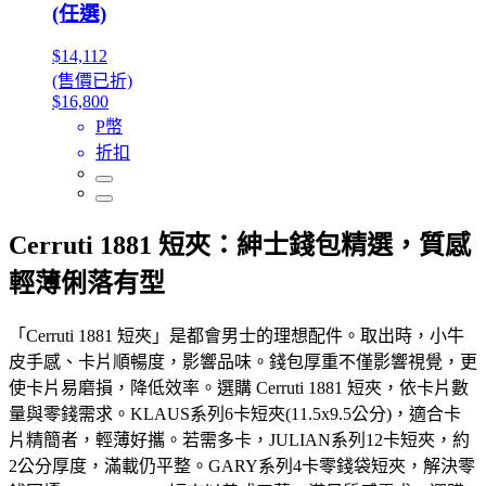
(任選)
$14,112
(售價已折)
$16,800
P幣
折扣
Cerruti 1881 短夾：紳士錢包精選，質感
輕薄俐落有型
「Cerruti 1881 短夾」是都會男士的理想配件。取出時，小牛
皮手感、卡片順暢度，影響品味。錢包厚重不僅影響視覺，更
使卡片易磨損，降低效率。選購 Cerruti 1881 短夾，依卡片數
量與零錢需求。KLAUS系列6卡短夾(11.5x9.5公分)，適合卡
片精簡者，輕薄好攜。若需多卡，JULIAN系列12卡短夾，約
2公分厚度，滿載仍平整。GARY系列4卡零錢袋短夾，解決零