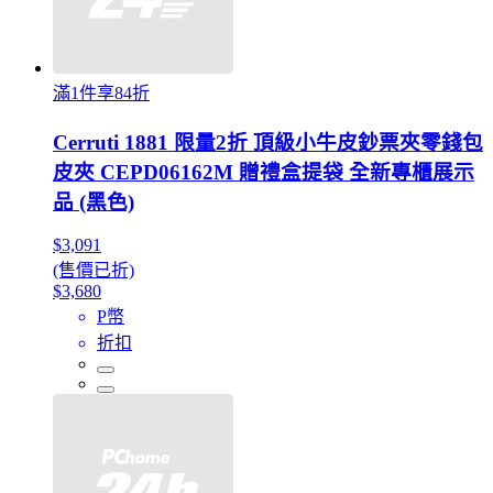
滿1件享84折
Cerruti 1881 限量2折 頂級小牛皮鈔票夾零錢包
皮夾 CEPD06162M 贈禮盒提袋 全新專櫃展示
品 (黑色)
$3,091
(售價已折)
$3,680
P幣
折扣