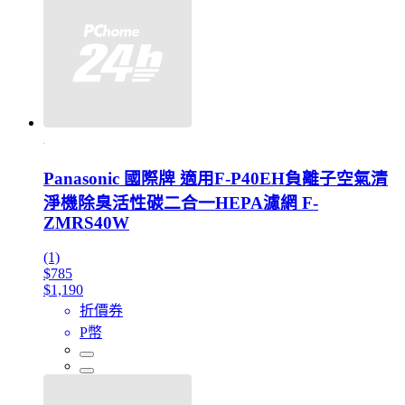
Panasonic 國際牌 適用F-P40EH負離子空氣清
淨機除臭活性碳二合一HEPA濾網 F-
ZMRS40W
(1)
$785
$1,190
折價券
P幣