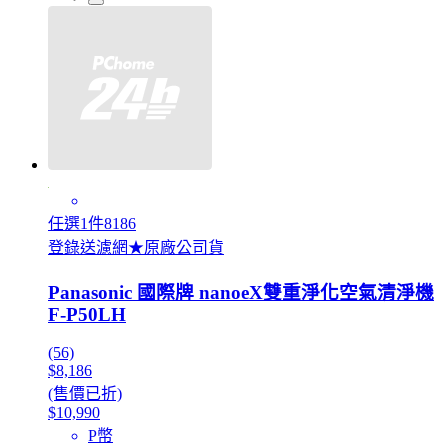
任選1件8186
登錄送濾網★原廠公司貨
Panasonic 國際牌 nanoeX雙重淨化空氣清淨機
F-P50LH
(56)
$8,186
(售價已折)
$10,990
P幣