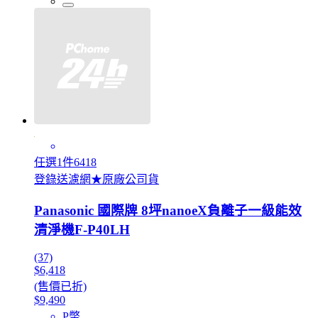
任選1件6418
登錄送濾網★原廠公司貨
Panasonic 國際牌 8坪nanoeX負離子一級能效
清淨機F-P40LH
(37)
$6,418
(售價已折)
$9,490
P幣