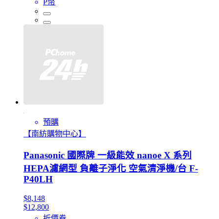
P幣
預購
【南紡購物中心】
Panasonic 國際牌 一級能效 nanoe X 系列
HEPA濾網型 負離子淨化 空氣清淨機/台 F-
P40LH
$8,148
$12,800
折價券