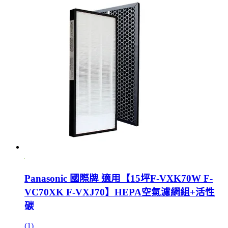
Panasonic 國際牌 適用【15坪F-VXK70W F-
VC70XK F-VXJ70】HEPA空氣濾網組+活性
碳
(1)