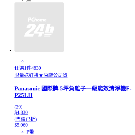
任選1件4830
限量送好禮★原廠公司貨
Panasonic 國際牌 5坪負離子一級能效清淨機F-
P25LH
(29)
$4,830
(售價已折)
$5,060
P幣