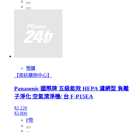
預購
【南紡購物中心】
Panasonic 國際牌 五級能效 HEPA 濾網型 負離
子淨化 空氣清淨機/ 台 F-P15EA
$2,220
$3,800
P幣