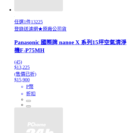
任選1件13225
登錄送濾網★原廠公司貨
Panasonic 國際牌 nanoe X 系列15坪空氣清淨
機F-P75MH
(45)
$13,225
(售價已折)
$15,900
P幣
折扣