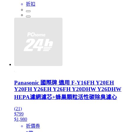
折扣
Panasonic 國際牌 適用 F-Y16FH Y20EH
Y20FH Y26EH Y26FH Y20DHW Y26DHW
HEPA濾網濾芯+蜂巢顆粒活性碳除臭濾心
(21)
$799
$1,980
折價券