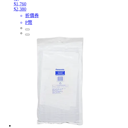
$1,760
$2,380
折價券
P幣