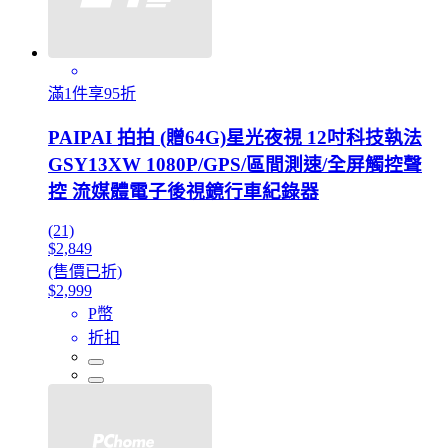
滿1件享95折
PAIPAI 拍拍 (贈64G)星光夜視 12吋科技執法
GSY13XW 1080P/GPS/區間測速/全屏觸控聲
控 流媒體電子後視鏡行車紀錄器
(21)
$2,849
(售價已折)
$2,999
P幣
折扣