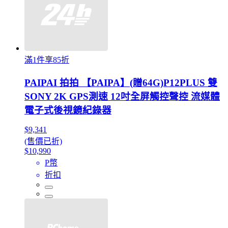
滿1件享85折
PAIPAI 拍拍 【PAIPA】(贈64G)P12PLUS 雙
SONY 2K GPS測速 12吋全屏觸控聲控 流媒體
電子式後視鏡紀錄器
$9,341
(售價已折)
$10,990
P幣
折扣