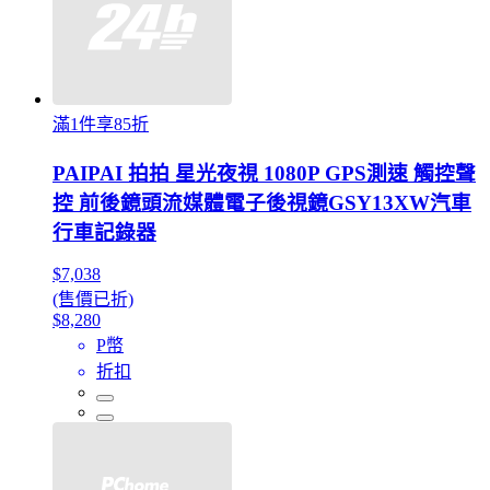
滿1件享85折
PAIPAI 拍拍 星光夜視 1080P GPS測速 觸控聲
控 前後鏡頭流媒體電子後視鏡GSY13XW汽車
行車記錄器
$7,038
(售價已折)
$8,280
P幣
折扣