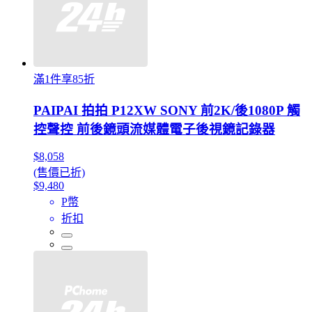
滿1件享85折
PAIPAI 拍拍 P12XW SONY 前2K/後1080P 觸
控聲控 前後鏡頭流媒體電子後視鏡記錄器
$8,058
(售價已折)
$9,480
P幣
折扣