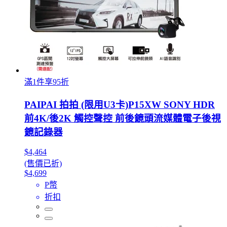
滿1件享95折
PAIPAI 拍拍 (限用U3卡)P15XW SONY HDR
前4K/後2K 觸控聲控 前後鏡頭流媒體電子後視
鏡記錄器
$4,464
(售價已折)
$4,699
P幣
折扣