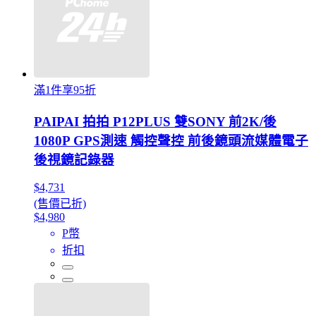
滿1件享95折
PAIPAI 拍拍 P12PLUS 雙SONY 前2K/後
1080P GPS測速 觸控聲控 前後鏡頭流媒體電子
後視鏡記錄器
$4,731
(售價已折)
$4,980
P幣
折扣