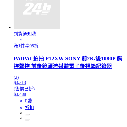
到貨通知我
滿1件享95折
PAIPAI 拍拍 P12XW SONY 前2K/後1080P 觸
控聲控 前後鏡頭流媒體電子後視鏡記錄器
(2)
$3,313
(售價已折)
$3,488
P幣
折扣