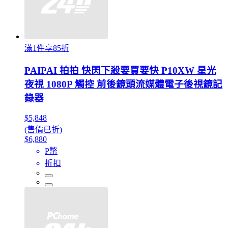
滿1件享85折
PAIPAI 拍拍 快閃下殺要買要快 P10XW 星光
夜視 1080P 觸控 前後鏡頭流媒體電子後視鏡記
錄器
$5,848
(售價已折)
$6,880
P幣
折扣