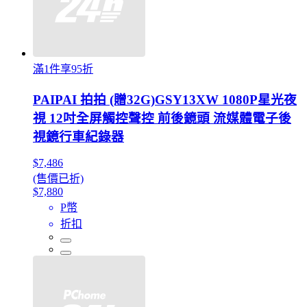
滿1件享95折
PAIPAI 拍拍 (贈32G)GSY13XW 1080P星光夜
視 12吋全屏觸控聲控 前後鏡頭 流媒體電子後
視鏡行車紀錄器
$7,486
(售價已折)
$7,880
P幣
折扣