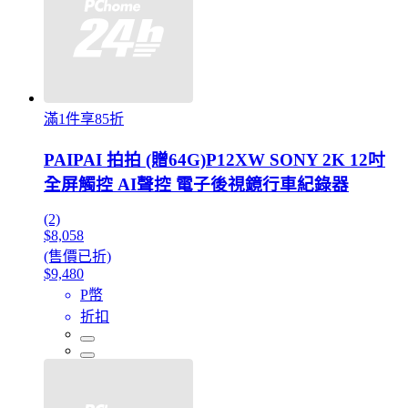
滿1件享85折
PAIPAI 拍拍 (贈64G)P12XW SONY 2K 12吋
全屏觸控 AI聲控 電子後視鏡行車紀錄器
(2)
$8,058
(售價已折)
$9,480
P幣
折扣