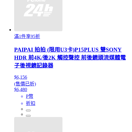
滿1件享95折
PAIPAI 拍拍 (限用U3卡)P15PLUS 雙SONY
HDR 前4K/後2K 觸控聲控 前後鏡頭流媒體電
子後視鏡記錄器
$6,156
(售價已折)
$6,480
P幣
折扣