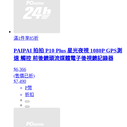
滿1件享85折
PAIPAI 拍拍 P10 Plus 星光夜視 1080P GPS測
速 觸控 前後鏡頭流媒體電子後視鏡記錄器
$6,366
(售價已折)
$7,490
P幣
折扣