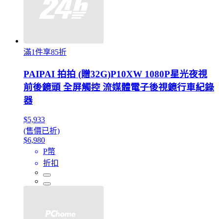
滿1件享85折
PAIPAI 拍拍 (贈32G)P10XW 1080P星光夜視
前後鏡頭 全屏觸控 流媒體電子後視鏡行車紀錄
器
$5,933
(售價已折)
$6,980
P幣
折扣