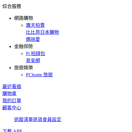
綜合服務
網路購物
露天拍賣
比比昂日本購物
媽咪愛
金融保險
Pi 拍錢包
易安網
旅遊娛樂
PChome 旅遊
最近看過
購物車
我的訂單
顧客中心
追蹤清單
退貨
會員設定
下載 APP