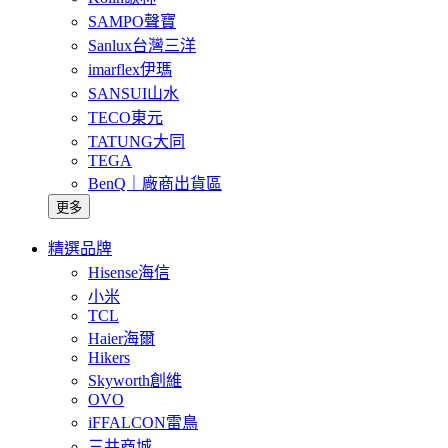
SAMPO聲寶
Sanlux台灣三洋
imarflex伊瑪
SANSUI山水
TECO東元
TATUNG大同
TEGA
BenQ｜廠商出貨區
更多
精選品牌
Hisense海信
小米
TCL
Haier海爾
Hikers
Skyworth創維
OVO
iFFALCON雷鳥
三井商城