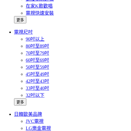
在家K歌歡唱
電視快速安裝
更多
電視尺吋
90吋以上
80吋至89吋
70吋至79吋
60吋至69吋
50吋至59吋
45吋至49吋
42吋至43吋
33吋至40吋
32吋以下
更多
日韓歐美品牌
JVC電視
LG樂金電視