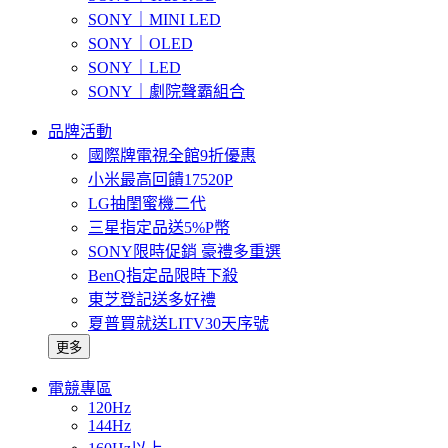
SONY｜MINI LED
SONY｜OLED
SONY｜LED
SONY｜劇院聲霸組合
品牌活動
國際牌電視全館9折優惠
小米最高回饋17520P
LG抽閨蜜機二代
三星指定品送5%P幣
SONY限時促銷 豪禮多重選
BenQ指定品限時下殺
東芝登記送多好禮
夏普買就送LITV30天序號
更多
電競專區
120Hz
144Hz