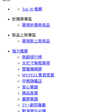
Top 30 推薦
折價券專區
電視折價券商品
新品上架專區
電視新上架商品
強力推薦
熱銷排行榜
大尺寸無框電視
閨蜜機精選
MYFEEL集資眾籌
中樂旗艦店
安心電器
精品家電
嚴選電器
TV+劇院聲霸
動漫電玩必備