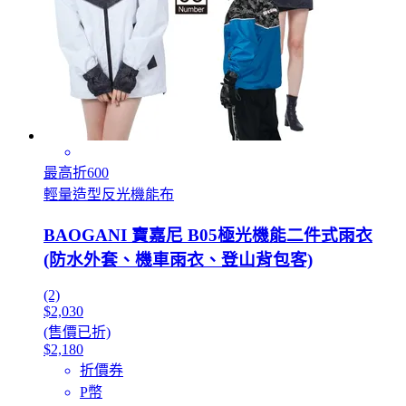
最高折600
輕量造型反光機能布
BAOGANI 寶嘉尼 B05極光機能二件式雨衣
(防水外套、機車雨衣、登山背包客)
(2)
$2,030
(售價已折)
$2,180
折價券
P幣