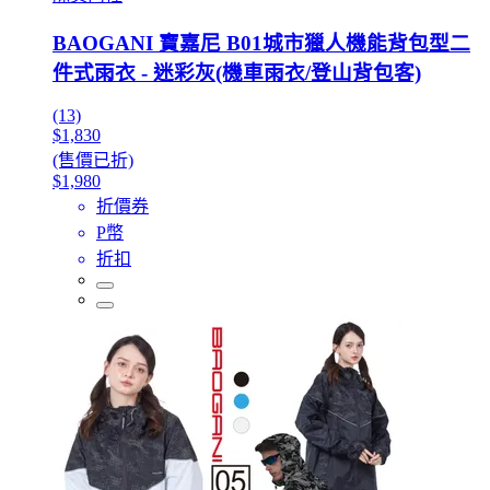
BAOGANI 寶嘉尼 B01城市獵人機能背包型二
件式雨衣 - 迷彩灰(機車雨衣/登山背包客)
(13)
$1,830
(售價已折)
$1,980
折價券
P幣
折扣