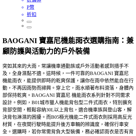
P幣
折扣
BAOGANI 寶嘉尼機能雨衣選購指南：兼
顧防護與活動力的戶外裝備
突如其來的大雨，常讓機車通勤族或戶外活動者感到措手不
及，全身濕黏不適。這時候，一件可靠的BAOGANI 寶嘉尼
機能雨衣，能提供即時的乾爽保護，讓你在雨中依然能自在行
動，不再因雨勢而掃興。穿上它，雨水順著布料滑落，身體內
部保持乾爽。BAOGANI 寶嘉尼 機能雨衣系列針對不同需求
設計。例如，B01城市獵人機能背包型二件式雨衣，特別擴充
背部空間，輕鬆容納30L以上背包，適合機車族與登山客，解
決背包淋濕的困擾。而B05極光機能二件式雨衣則採用高反光
材質，在夜間行駛時能提升後方車輛的辨識度，確保行車安
全。選購時，若你常需背負大型裝備，務必確認雨衣是否有背