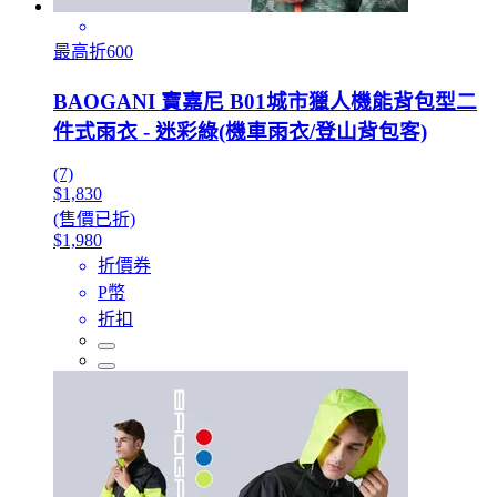
最高折600
BAOGANI 寶嘉尼 B01城市獵人機能背包型二
件式雨衣 - 迷彩綠(機車雨衣/登山背包客)
(7)
$1,830
(售價已折)
$1,980
折價券
P幣
折扣