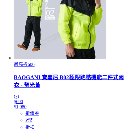
最高折600
BAOGANI 寶嘉尼 B02極限跑酷機能二件式雨
衣 - 螢光黃
(7)
$690
$1,980
折價券
P幣
折扣