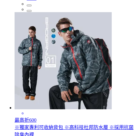
最高折600
※獨家專利可收納背包 ※高科技杜邦防水層 ※採用抗菌
除臭內裡