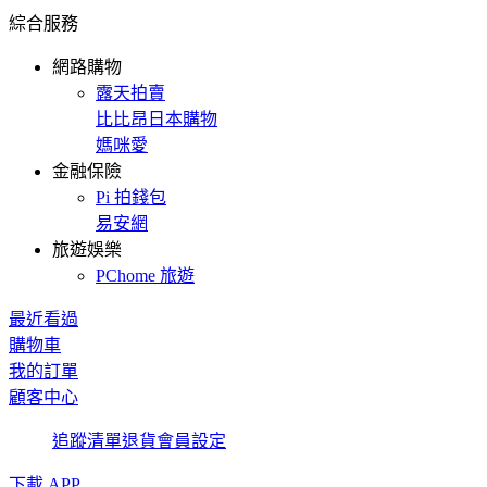
綜合服務
網路購物
露天拍賣
比比昂日本購物
媽咪愛
金融保險
Pi 拍錢包
易安網
旅遊娛樂
PChome 旅遊
最近看過
購物車
我的訂單
顧客中心
追蹤清單
退貨
會員設定
下載 APP