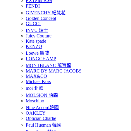
EXTe 義大利
FENDI
GIVENCHY 紀梵希
Golden Concept
GUCCI
INVU 瑞士
Juicy Couture
Kate spade
KENZO
Loewe 羅威
LONGCHAMP
MONTBLANC 萬寶龍
MARC BY MARC JACOBS
MAX&CO
Michael Kors
moi 北歐
MOLSION 陌森
Moschino
Nine Accord韓國
OAKLEY
Optician Charlie
Paul Hueman 韓國