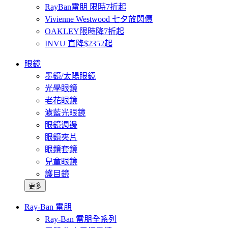
RayBan雷朋 限時7折起
Vivienne Westwood 七夕放閃價
OAKLEY限時降7折起
INVU 直降$2352起
眼鏡
墨鏡/太陽眼鏡
光學眼鏡
老花眼鏡
濾藍光眼鏡
眼鏡週邊
眼鏡夾片
眼鏡套鏡
兒童眼鏡
護目鏡
更多
Ray-Ban 雷朋
Ray-Ban 雷朋全系列