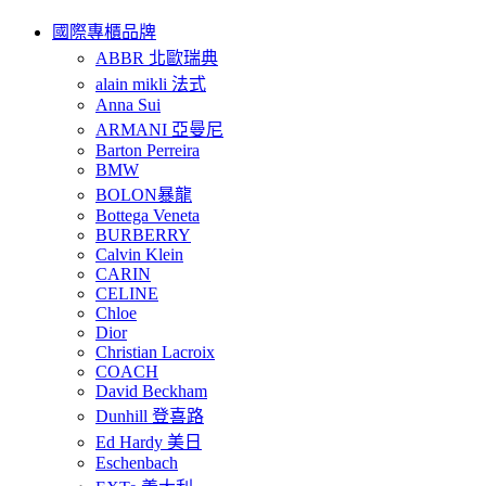
國際專櫃品牌
ABBR 北歐瑞典
alain mikli 法式
Anna Sui
ARMANI 亞曼尼
Barton Perreira
BMW
BOLON暴龍
Bottega Veneta
BURBERRY
Calvin Klein
CARIN
CELINE
Chloe
Dior
Christian Lacroix
COACH
David Beckham
Dunhill 登喜路
Ed Hardy 美日
Eschenbach