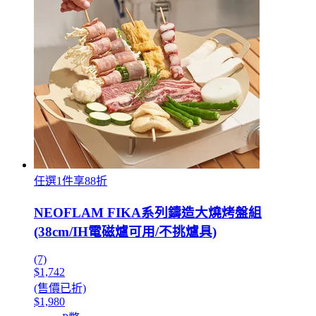
任選1件享88折
NEOFLAM FIKA系列鑄造大燒烤盤組
(38cm/IH電磁爐可用/不挑爐具)
(7)
$1,742
(售價已折)
$1,980