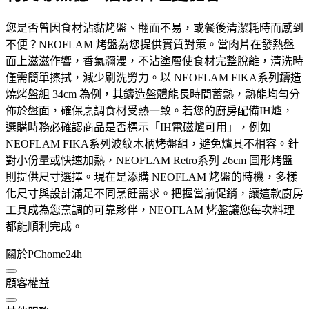
您是否曾因食材沾黏烤盤、翻面不易，或餐後清潔耗時而感到
不便？NEOFLAM 烤盤為您提供實質對策。當肉片在發熱盤
面上滋滋作響，香氣瀰漫，不沾塗層使食材完整脫離，清洗時
僅需簡單擦拭，減少刷洗勞力。以 NEOFLAM FIKA系列鑄造
燒烤盤組 34cm 為例，其鑄造盤體能長時間蓄熱，熱能均勻分
佈於盤面，確保烹調食材受熱一致。若您的廚房配備IH爐，
選購時務必確認商品是否標示「IH電磁爐可用」，例如
NEOFLAM FIKA系列波紋木柄烤盤組，避免爐具不相容。針
對小份量或快速加熱，NEOFLAM Retro系列 26cm 圓形烤盤
則提供尺寸選擇。現在是添購 NEOFLAM 烤盤的時機，多樣
化尺寸與設計滿足不同烹飪需求。把握當前促銷，讓這款廚房
工具成為您烹調的可靠夥伴，NEOFLAM 烤盤讓您每次料理
都能順利完成。
關於PChome24h
顧客權益