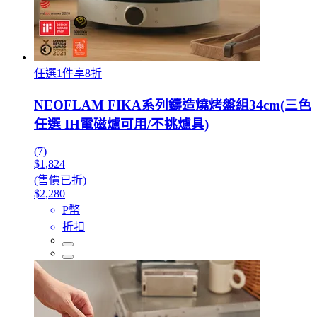
任選1件享8折
NEOFLAM FIKA系列鑄造燒烤盤組34cm(三色
任選 IH電磁爐可用/不挑爐具)
(7)
$1,824
(售價已折)
$2,280
P幣
折扣