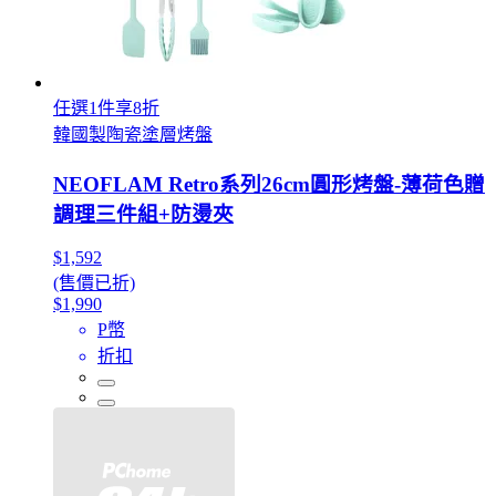
任選1件享8折
韓國製陶瓷塗層烤盤
NEOFLAM Retro系列26cm圓形烤盤-薄荷色贈
調理三件組+防燙夾
$1,592
(售價已折)
$1,990
P幣
折扣