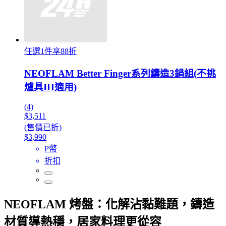
任選1件享88折
NEOFLAM Better Finger系列鑄造3鍋組(不挑
爐具IH適用)
(4)
$3,511
(售價已折)
$3,990
P幣
折扣
NEOFLAM 烤盤：化解沾黏難題，鑄造
材質導熱穩，居家料理更從容