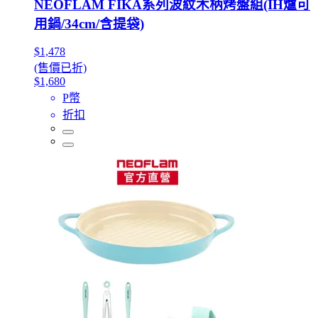
NEOFLAM FIKA系列波紋木柄烤盤組(IH爐可
用鍋/34cm/含提袋)
$1,478
(售價已折)
$1,680
P幣
折扣