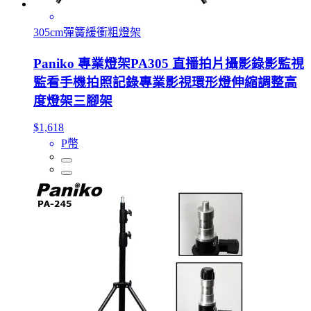
305cm彈簧緩衝粗燈架
Paniko 專業燈架PA305 直播拍片攝影錄影監視
監看手機拍照記錄專業影視環形燈伸縮調整高
度燈架三腳架
$1,618
P幣