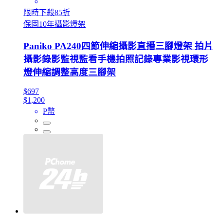
限時下殺85折
保固10年攝影燈架
Paniko PA240四節伸縮攝影直播三腳燈架 拍片
攝影錄影監視監看手機拍照記錄專業影視環形
燈伸縮調整高度三腳架
$697
$1,200
P幣