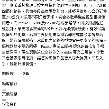
架，應著重其物理支撐力與操作便利性。例如，Paniko PA240
四節伸縮款，具備多段高度調整能力，能輕易從約70公分延伸
至240公分，滿足不同角度需求，適合多數手機或輕型相機使
用者。而Paniko PA-280及PA-305等專業燈架，則採用加粗管
徑設計，單支可承重達約5公斤，並內建彈簧緩衝，有效保護
設備免於衝擊。若您主要使用重型攝影器材或需頻繁調整高
度，帶有彈簧緩衝且承重能力足夠的型號會是更安全的選擇。
擺脫器材不穩的困擾，Paniko 專業三腳架 讓您的每次創作都
自信滿滿。現在選購這些高效能的 Paniko 專業三腳架，享受
平台獨家限時優惠，讓您的影像作品更具專業質感，即刻入
手，輕鬆升級裝備。
關於PChome24h
顧客權益
其他服務
企業合作