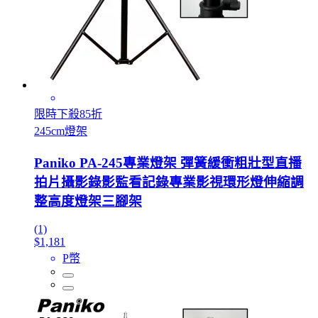
限時下殺85折
245cm燈架
Paniko PA-245專業燈架 彈簧緩衝粗壯型直播
拍片攝影錄影監看記錄專業影視環形燈伸縮調
整高度燈架三腳架
(1)
$1,181
P幣