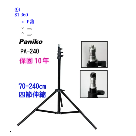
(6)
$1,360
P幣