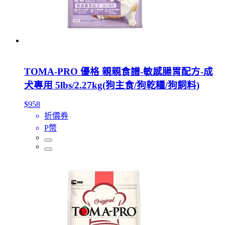
TOMA-PRO 優格 親親食譜-敏感腸胃配方-成
犬專用 5lbs/2.27kg(狗主食/狗乾糧/狗飼料)
$958
折價券
P幣