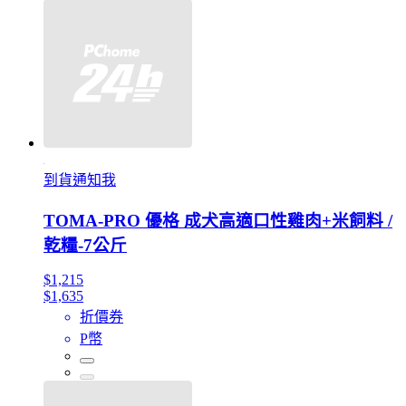
到貨通知我
TOMA-PRO 優格 成犬高適口性雞肉+米飼料 /
乾糧-7公斤
$1,215
$1,635
折價券
P幣