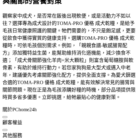
與關節的營養對策
觀察家中成犬，是否常在飯後出現軟便，或是活動力不如以
往？選擇專為成犬設計的TOMA-PRO 優格 成犬乾糧，是給予
毛孩日常健康照護的關鍵。牠們需要的，不只是飽足感，更要
從飲食中獲得實質的健康支持。選購TOMA-PRO 優格 成犬乾
糧時，可依毛孩個別需求。例如，「親親食譜-敏感腸胃配
方」添加獨特益生菌，能幫助維持消化道機能，減少換食不
適；「成犬骨關節強化羊肉+米大顆粒」則富含葡萄糖胺與軟
骨素，有助於維持行動力。若您家狗狗是大型犬或邁入中老
年，建議優先考慮關節強化配方，提供全面支撐。為愛犬篩選
合適的TOMA-PRO 優格 成犬乾糧，能有效解決常見的腸胃與
關節問題。現在正是為毛孩添購好糧的時機，部分品項提供限
時買多省多優惠。立即挑選，給牠最貼心的健康對策。
關於PChome24h
顧客權益
其他服務