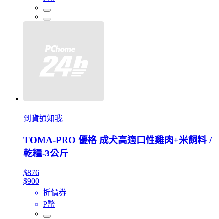
到貨通知我
TOMA-PRO 優格 成犬高適口性雞肉+米飼料 /
乾糧-3公斤
$876
$900
折價券
P幣