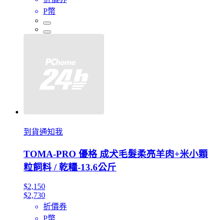
P幣
到貨通知我
TOMA-PRO 優格 成犬毛髮柔亮羊肉+米小顆
粒飼料 / 乾糧-13.6公斤
$2,150
$2,730
折價券
P幣