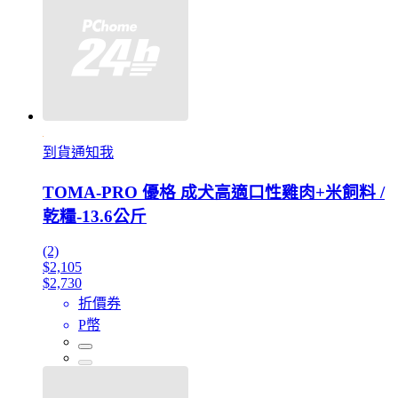
到貨通知我
TOMA-PRO 優格 成犬高適口性雞肉+米飼料 /
乾糧-13.6公斤
(2)
$2,105
$2,730
折價券
P幣