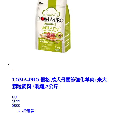
TOMA-PRO 優格 成犬骨關節強化羊肉+米大
顆粒飼料 / 乾糧-3公斤
(2)
$699
$900
折價券