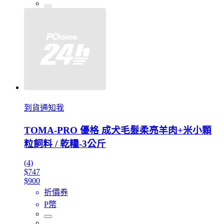
到貨通知我
TOMA-PRO 優格 成犬毛髮柔亮羊肉+米小顆
粒飼料 / 乾糧-3公斤
(4)
$747
$900
折價券
P幣