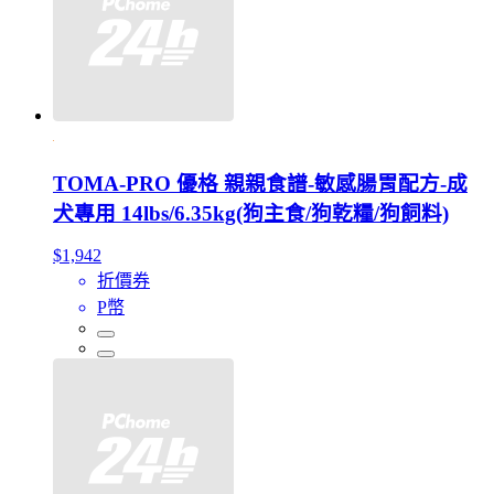
TOMA-PRO 優格 親親食譜-敏感腸胃配方-成
犬專用 14lbs/6.35kg(狗主食/狗乾糧/狗飼料)
$1,942
折價券
P幣