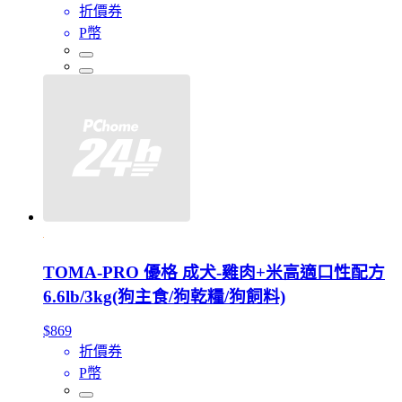
折價券
P幣
TOMA-PRO 優格 成犬-雞肉+米高適口性配方
6.6lb/3kg(狗主食/狗乾糧/狗飼料)
$869
折價券
P幣