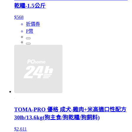
乾糧-1.5公斤
$568
折價券
P幣
TOMA-PRO 優格 成犬-雞肉+米高適口性配方
30lb/13.6kg(狗主食/狗乾糧/狗飼料)
$2,611