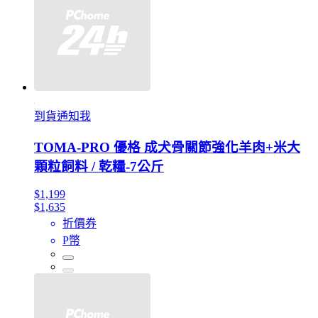
到貨通知我
TOMA-PRO 優格 成犬骨關節強化羊肉+米大
顆粒飼料 / 乾糧-7公斤
$1,199
$1,635
折價券
P幣