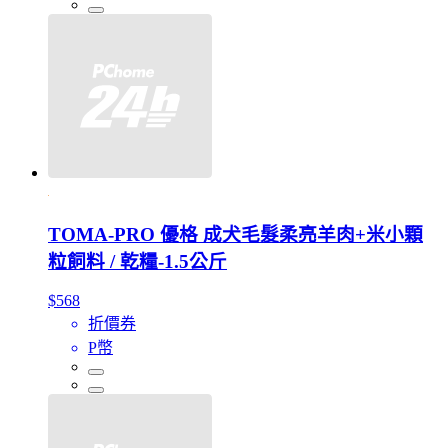
TOMA-PRO 優格 成犬毛髮柔亮羊肉+米小顆
粒飼料 / 乾糧-1.5公斤
$568
折價券
P幣