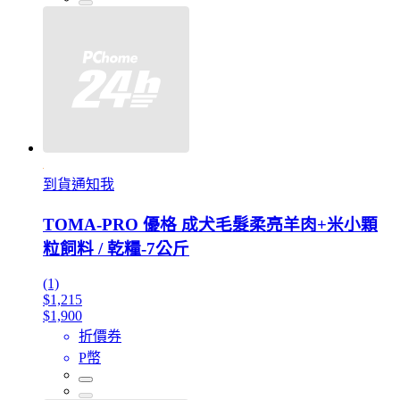
到貨通知我
TOMA-PRO 優格 成犬毛髮柔亮羊肉+米小顆
粒飼料 / 乾糧-7公斤
(1)
$1,215
$1,900
折價券
P幣