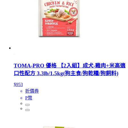
TOMA-PRO 優格 【2入組】成犬-雞肉+米高適
口性配方 3.3lb/1.5kg(狗主食/狗乾糧/狗飼料)
$953
折價券
P幣