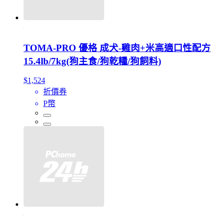
TOMA-PRO 優格 成犬-雞肉+米高適口性配方
15.4lb/7kg(狗主食/狗乾糧/狗飼料)
$1,524
折價券
P幣