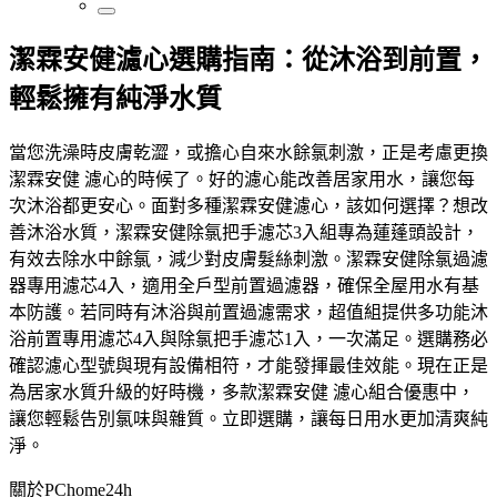
潔霖安健濾心選購指南：從沐浴到前置，
輕鬆擁有純淨水質
當您洗澡時皮膚乾澀，或擔心自來水餘氯刺激，正是考慮更換
潔霖安健 濾心的時候了。好的濾心能改善居家用水，讓您每
次沐浴都更安心。面對多種潔霖安健濾心，該如何選擇？想改
善沐浴水質，潔霖安健除氯把手濾芯3入組專為蓮蓬頭設計，
有效去除水中餘氯，減少對皮膚髮絲刺激。潔霖安健除氯過濾
器專用濾芯4入，適用全戶型前置過濾器，確保全屋用水有基
本防護。若同時有沐浴與前置過濾需求，超值組提供多功能沐
浴前置專用濾芯4入與除氯把手濾芯1入，一次滿足。選購務必
確認濾心型號與現有設備相符，才能發揮最佳效能。現在正是
為居家水質升級的好時機，多款潔霖安健 濾心組合優惠中，
讓您輕鬆告別氯味與雜質。立即選購，讓每日用水更加清爽純
淨。
關於PChome24h