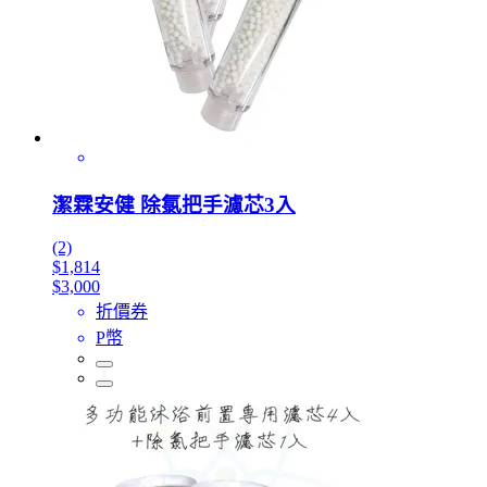
潔霖安健 除氯把手濾芯3入
(2)
$1,814
$3,000
折價券
P幣