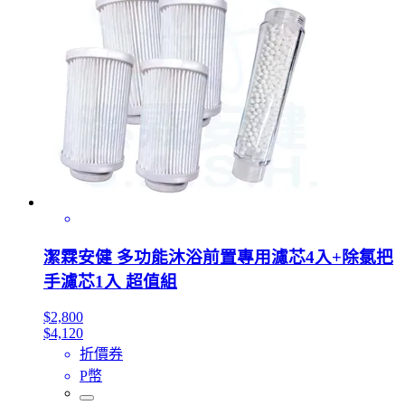
潔霖安健 多功能沐浴前置專用濾芯4入+除氯把
手濾芯1入 超值組
$2,800
$4,120
折價券
P幣