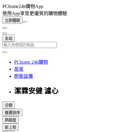
PChome24h購物App
使用App享受更優質的購物體驗
立即體驗
全站
PChome 24h購物
居家
廚衛設備
潔霖安健 濾心
分類
推薦排序
熱銷度
新上架