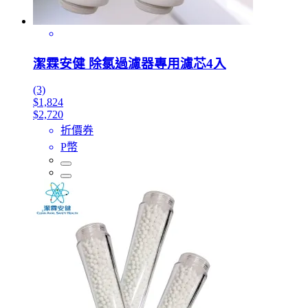
潔霖安健 除氯過濾器專用濾芯4入
(3)
$1,824
$2,720
折價券
P幣