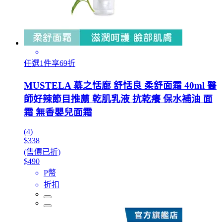
任選1件享69折
MUSTELA 慕之恬廊 舒恬良 柔舒面霜 40ml 醫
師好辣節目推薦 乾肌乳液 抗乾癢 保水補油 面
霜 無香嬰兒面霜
(4)
$338
(售價已折)
$490
P幣
折扣