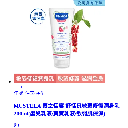
任選1件享69折
MUSTELA 慕之恬廊 舒恬良敏弱修復潤身乳
200ml(嬰兒乳液/寶寶乳液/敏弱肌保濕)
(8)