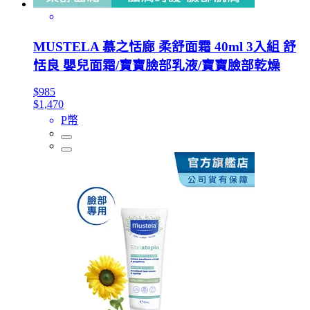
MUSTELA 慕之恬廊 柔舒面霜 40ml 3入組 舒
恬良 嬰兒面霜/寶寶臉部乳液/寶寶臉部乾燥
$985
$1,470
P幣