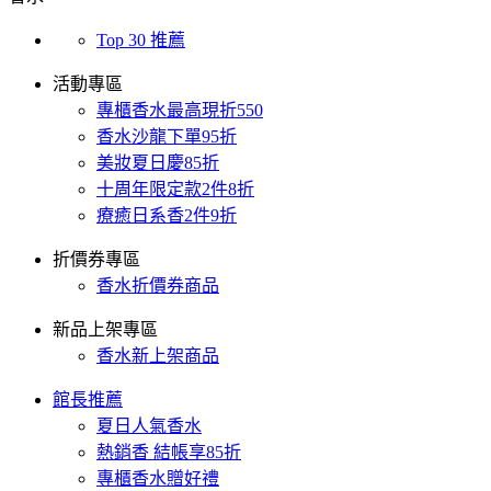
Top 30 推薦
活動專區
專櫃香水最高現折550
香水沙龍下單95折
美妝夏日慶85折
十周年限定款2件8折
療癒日系香2件9折
折價券專區
香水折價券商品
新品上架專區
香水新上架商品
館長推薦
夏日人氣香水
熱銷香 結帳享85折
專櫃香水贈好禮