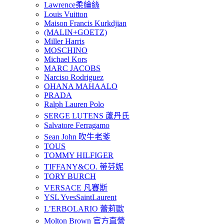
Lawrence柔綸絲
Louis Vuitton
Maison Francis Kurkdjian
(MALIN+GOETZ)
Miller Harris
MOSCHINO
Michael Kors
MARC JACOBS
Narciso Rodriguez
OHANA MAHAALO
PRADA
Ralph Lauren Polo
SERGE LUTENS 蘆丹氏
Salvatore Ferragamo
Sean John 吹牛老爹
TOUS
TOMMY HILFIGER
TIFFANY&CO. 蒂芬妮
TORY BURCH
VERSACE 凡賽斯
YSL YvesSaintLaurent
L’ERBOLARIO 蕾莉歐
Molton Brown 官方直營