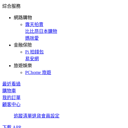
綜合服務
網路購物
露天拍賣
比比昂日本購物
媽咪愛
金融保險
Pi 拍錢包
易安網
旅遊娛樂
PChome 旅遊
最近看過
購物車
我的訂單
顧客中心
追蹤清單
退貨
會員設定
下載 APP