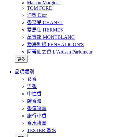
Maison Margiela
TOM FORD
迪奧 Dior
香奈兒 CHANEL
愛馬仕 HERMES
萬寶龍 MONTBLANC
潘海利根 PENHALIGON'S
阿蒂仙之香 L’Artisan Parfumeur
更多
品項類別
女香
男香
中性香
體香膏
香氛噴霧
旅行小香
香水禮盒
TESTER 香水