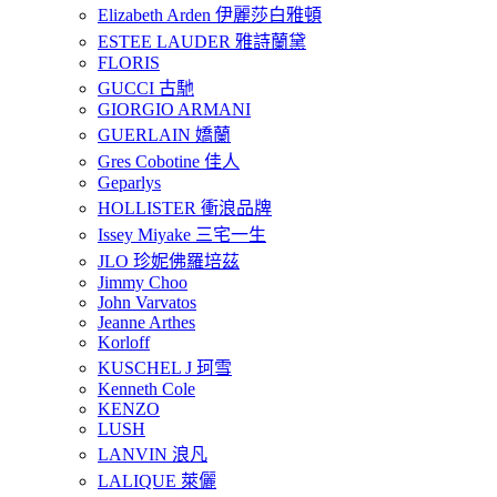
Elizabeth Arden 伊麗莎白雅頓
ESTEE LAUDER 雅詩蘭黛
FLORIS
GUCCI 古馳
GIORGIO ARMANI
GUERLAIN 嬌蘭
Gres Cobotine 佳人
Geparlys
HOLLISTER 衝浪品牌
Issey Miyake 三宅一生
JLO 珍妮佛羅培茲
Jimmy Choo
John Varvatos
Jeanne Arthes
Korloff
KUSCHEL J 珂雪
Kenneth Cole
KENZO
LUSH
LANVIN 浪凡
LALIQUE 萊儷