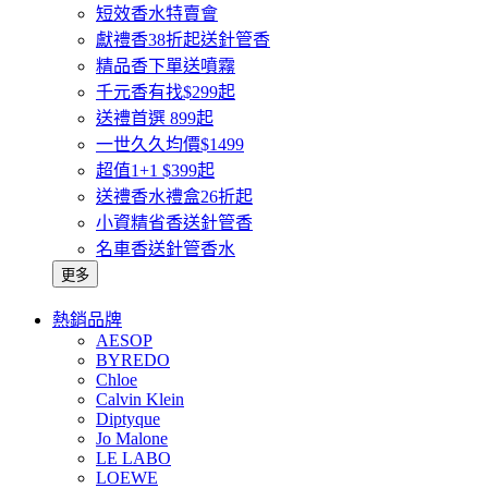
短效香水特賣會
獻禮香38折起送針管香
精品香下單送噴霧
千元香有找$299起
送禮首選 899起
一世久久均價$1499
超值1+1 $399起
送禮香水禮盒26折起
小資精省香送針管香
名車香送針管香水
更多
熱銷品牌
AESOP
BYREDO
Chloe
Calvin Klein
Diptyque
Jo Malone
LE LABO
LOEWE