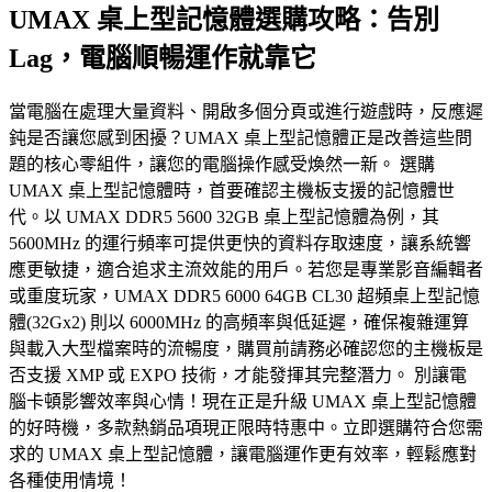
UMAX 桌上型記憶體選購攻略：告別
Lag，電腦順暢運作就靠它
當電腦在處理大量資料、開啟多個分頁或進行遊戲時，反應遲
鈍是否讓您感到困擾？UMAX 桌上型記憶體正是改善這些問
題的核心零組件，讓您的電腦操作感受煥然一新。 選購
UMAX 桌上型記憶體時，首要確認主機板支援的記憶體世
代。以 UMAX DDR5 5600 32GB 桌上型記憶體為例，其
5600MHz 的運行頻率可提供更快的資料存取速度，讓系統響
應更敏捷，適合追求主流效能的用戶。若您是專業影音編輯者
或重度玩家，UMAX DDR5 6000 64GB CL30 超頻桌上型記憶
體(32Gx2) 則以 6000MHz 的高頻率與低延遲，確保複雜運算
與載入大型檔案時的流暢度，購買前請務必確認您的主機板是
否支援 XMP 或 EXPO 技術，才能發揮其完整潛力。 別讓電
腦卡頓影響效率與心情！現在正是升級 UMAX 桌上型記憶體
的好時機，多款熱銷品項現正限時特惠中。立即選購符合您需
求的 UMAX 桌上型記憶體，讓電腦運作更有效率，輕鬆應對
各種使用情境！