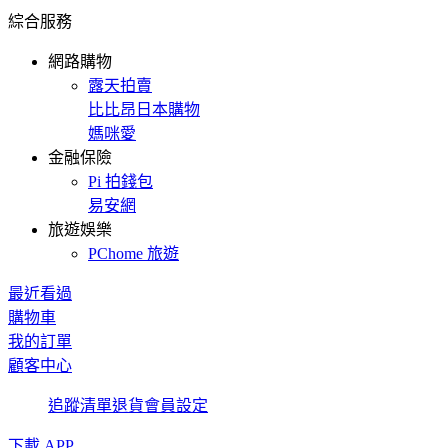
綜合服務
網路購物
露天拍賣
比比昂日本購物
媽咪愛
金融保險
Pi 拍錢包
易安網
旅遊娛樂
PChome 旅遊
最近看過
購物車
我的訂單
顧客中心
追蹤清單
退貨
會員設定
下載 APP