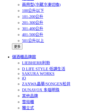
兩用型(冷藏冷凍切換)
100公升以下
101-200公升
201-300公升
301-400公升
401-500公升
501公升以上
更多
儲酒櫃品牌館
LIEBHERR利勃
D LIFE STYLE 低調生活
SAKURA WORKS
iO
ZANWA晶華/SONGEN松井
DUNAVOX 多瑙明珠
其他品牌
雪茄櫃
獨立式