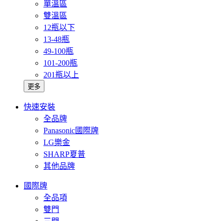
單溫區
雙溫區
12瓶以下
13-48瓶
49-100瓶
101-200瓶
201瓶以上
更多
快速安裝
全品牌
Panasonic國際牌
LG樂金
SHARP夏普
其他品牌
國際牌
全品項
雙門