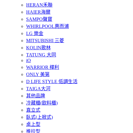
HERAN禾聯
HAIER海爾
SAMPO聲寶
WHIRLPOOL惠而浦
LG 樂金
MITSUBISHI 三菱
KOLIN歌林
TATUNG 大同
iO
WARRIOR 樺利
ONLY 美第
D LIFE STYLE 低調生活
TAIGA大河
其他品牌
冷藏櫃(飲料櫃)
直立式
臥式(上掀式)
桌上型
推拉型