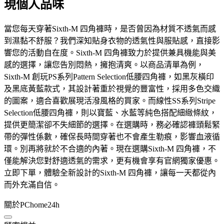
現個人品味
當您每天穿著Sixth-M 四角褲時，是否曾因為材質不透氣而感
到濕黏不舒服？我們深知貼身衣物的透氣性與服貼感，直接影
響您的活動自在度。Sixth-M 四角褲致力於提供兼具機能與美
感的選擇，讓您告別悶熱，擁抱清爽。以商品清單為例，
Sixth-M 創玩PS系列Pattern Selection低腰四角褲，如黑灰橫印
及黑底黃藍款式，其設計著重於視覺的豐富性，採用多色交織
的圖案，適合喜歡展現活潑風格的買家。而線性SS系列Stripe
Selection低腰四角褲，則以寶藍、水藍等純色搭配細緻條紋，
提供更簡潔卻不失細節的選擇。在選購時，務必確認褲頭鬆緊
帶的彈性係數，確保長時間穿著也不會產生勒痕，影響血液循
環。別再將就於不合適的內著。現在選購Sixth-M 四角褲，不
僅能解決您對舒適透氣的需求，更有機會享有官網獨家優惠。
立即下單，體驗全新設計的Sixth-M 四角褲，讓每一天都從內
而外充滿自信。
關於PChome24h