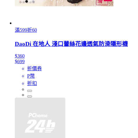
滿599折60
DaoDi 在地人 淺口蕾絲花邊透氣防滑隱形襪
$360
$699
折價券
P幣
折扣