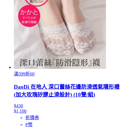
滿599折60
DaoDi 在地人 深口蕾絲花邊防滑透氣隱形襪
(加大玫瑰矽膠止滑設計) (10雙/組)
$430
$1,100
折價券
P幣