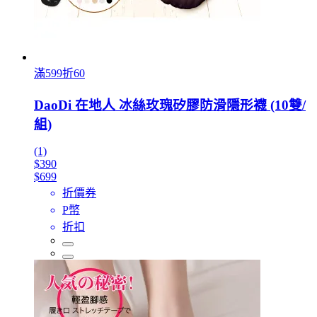
滿599折60
DaoDi 在地人 冰絲玫瑰矽膠防滑隱形襪 (10雙/
組)
(1)
$390
$699
折價券
P幣
折扣