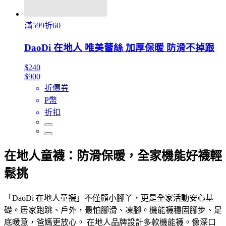
滿599折60
DaoDi 在地人 唯美蕾絲 加厚保暖 防滑不掉跟
$240
$900
折價券
P幣
折扣
在地人童襪：防滑保暖，全家機能好襪輕
鬆挑
「DaoDi 在地人童襪」不僅顧小腳丫，更是全家活動安心基
礎。居家跑跳、戶外，最怕腳滑、凍腳。機能襪穩固腳步、足
底暖意，爸媽更放心。 在地人品牌設計多款機能襪。像深口