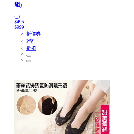
組)
(1)
$495
$999
折價券
P幣
折扣