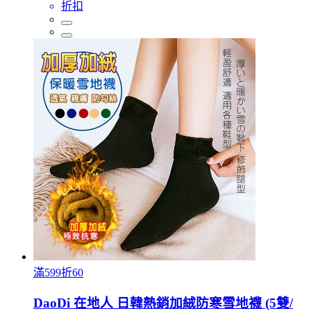
折扣
滿599折60
DaoDi 在地人 日韓熱銷加絨防寒雪地襪 (5雙/