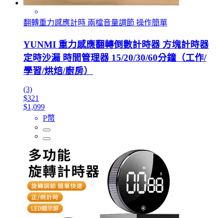
翻轉重力感應計時 兩檔音量調節 操作簡單
YUNMI 重力感應翻轉倒數計時器 方塊計時器
定時沙漏 時間管理器 15/20/30/60分鐘（工作/
學習/烘焙/廚房）
(3)
$321
$1,099
P幣