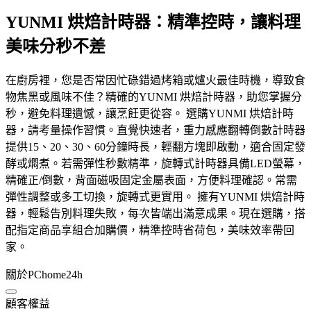
YUNMI 烘焙計時器：精準控時，讓料理
美味分秒不差
在廚房裡，您是否常因忙碌錯過烤箱或爐火最佳時機，導致食
物焦黑或風味不佳？精確的YUNMI 烘焙計時器，助您掌握分
秒，避免料理遺憾，讓烹飪更從容。 選購YUNMI 烘焙計時
器，請考量操作習慣。直覺快速者，重力感應翻轉倒數計時器
提供15、20、30、60分鐘時長，輕翻方塊即啟動，適合固定發
酵或燜煮。若需彈性秒數精準，旋轉式計時器具備LED螢幕，
精確正/倒數，背面磁吸固定金屬表面，方便料理確認。常需
彈性調整或多工切換，旋轉式更實用。 擁有YUNMI 烘焙計時
器，輕鬆告別料理失敗，每次皆端出滿意成果。現在選購，搭
配指定商品享組合加購價，精準控時省荷包，美味效率帶回
家。
關於PChome24h
顧客權益