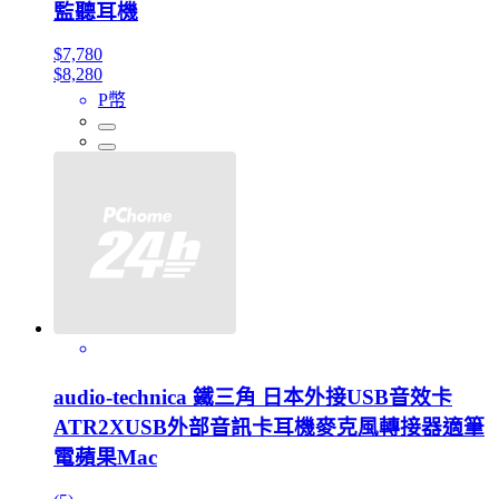
監聽耳機
$7,780
$8,280
P幣
audio-technica 鐵三角 日本外接USB音效卡
ATR2XUSB外部音訊卡耳機麥克風轉接器適筆
電蘋果Mac