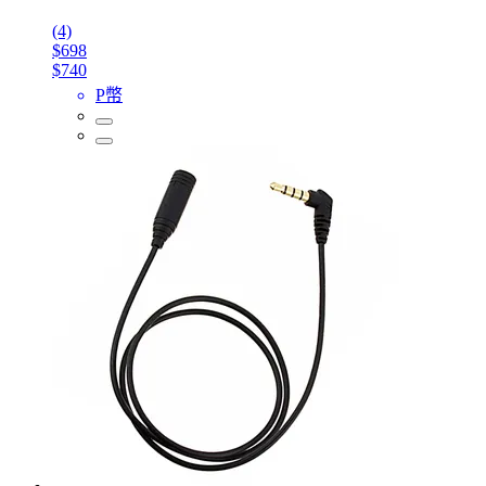
(4)
$698
$740
P幣