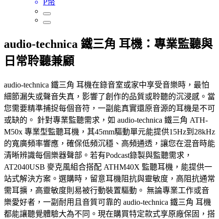
P幣
audio-technica 鐵三角 耳機：專業監聽與
日常聆聽兼顧
audio-technica 鐵三角 耳機在錄音室或家中享受音樂時，最怕
細節漏失或聲音失真，影響了創作的品質或聆聽的沉浸感。當
您需要精準捕捉每個音符，一副能真實還原音源的耳機是不可
或缺的。 針對專業監聽需求，如 audio-technica 鐵三角 ATH-
M50x 專業型監聽耳機，其45mm驅動單元能提供15Hz到28kHz
的寬廣頻率響應，確保低頻沉穩、高頻通透，讓您在混音時能
清晰辨識每個樂器聲部。若有Podcast錄製與監聽需求，
AT2040USB 麥克風組合搭配 ATHM40X 監聽耳機，能提供一
站式解決方案。選購時，留意耳機阻抗與靈敏度，高阻抗通常
需耳擴，高靈敏度則易被行動裝置驅動。 無論專業工作或音
樂愛好者，一副耐用且音質可靠的 audio-technica 鐵三角 耳機
都能讓聽覺體驗大為不同。現在購買特定款式享原廠保固，搭