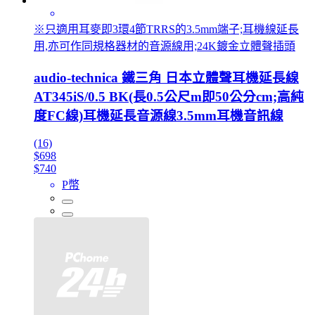
※只適用耳麥即3環4節TRRS的3.5mm端子;耳機線延長
用,亦可作同規格器材的音源線用;24K鍍金立體聲插頭
audio-technica 鐵三角 日本立體聲耳機延長線
AT345iS/0.5 BK(長0.5公尺m即50公分cm;高純
度FC線)耳機延長音源線3.5mm耳機音訊線
(16)
$698
$740
P幣