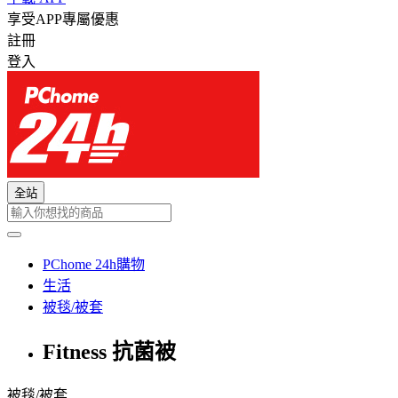
享受APP專屬優惠
註冊
登入
全站
PChome 24h購物
生活
被毯/被套
Fitness 抗菌被
被毯/被套