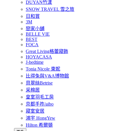
DUYAN竹漾
SNOW TRAVEL 雪之旅
日和賞
3M
戀家小舖
BELLE VIE
BEST
FOCA
Great Living格蕾寢飾
HOYACASA
J-bedtime
Tonia Nicole 東妮
比得兔與V&A博物館
貝翠絲Betrise
采棉居
皇室羽毛工房
京都手祚/aibo
寢室安居
鴻宇 HongYew
Hilton 希爾頓