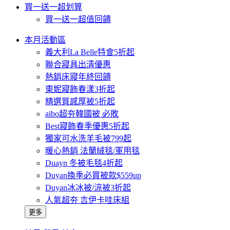
買一送一超划算
買一送一超值回饋
本月活動區
義大利La Belle特會5折起
聯合寢具出清優惠
熱銷床寢年終回饋
東妮寢飾春漾3折起
精選質感厚被5折起
aibo超夯韓國被 必敗
Best寢飾春季優惠5折起
獨家可水洗羊毛被799起
暖心熱銷 法蘭絨毯/軍用毯
Duayn 冬被毛毯4折起
Duyan換季必買被款$559up
Duyan冰冰被/涼被3折起
人氣超夯 吉伊卡哇床組
更多