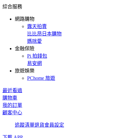
綜合服務
網路購物
露天拍賣
比比昂日本購物
媽咪愛
金融保險
Pi 拍錢包
易安網
旅遊娛樂
PChome 旅遊
最近看過
購物車
我的訂單
顧客中心
追蹤清單
退貨
會員設定
下載 APP