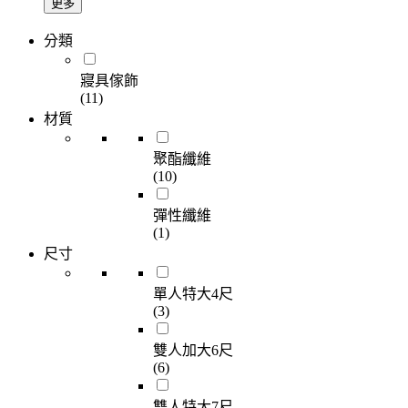
更多
分類
寢具傢飾
(11)
材質
聚酯纖維
(10)
彈性纖維
(1)
尺寸
單人特大4尺
(3)
雙人加大6尺
(6)
雙人特大7尺