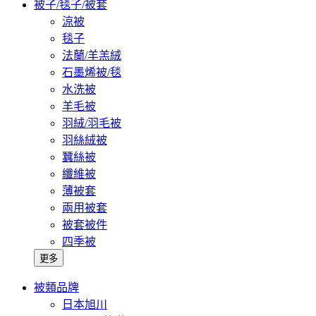
被子/毯子/被套
涼被
毯子
法蘭/羊羔絨
石墨烯被/毯
水洗被
羊毛被
羽絨/羽毛被
羽絲絨被
蠶絲被
纖維被
薄被套
兩用被套
被套被件
四季被
更多
被類品牌
日本旭川