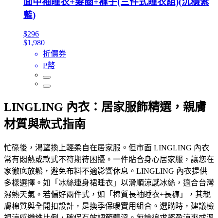
面中袖睡衣+髮圈+褲子(三件式睡衣組)(沉穩紫
藍)
$296
$1,980
折價券
P幣
LINGLING 內衣：居家服飾精選，親膚
材質與款式指南
忙碌後，渴望換上輕柔自在居家服。但市面 LINGLING 內衣
常有悶熱或款式不符期待困擾。一件貼合身心居家服，讓您在
家徹底放鬆，避免布料不適影響休息。LINGLING 內衣提供
多樣選擇。如「冰絲連身裙睡衣」以滑順涼感冰絲，適合台灣
濕熱天氣。若偏好兩件式，如「棉質長袖睡衣+長褲」，其親
膚棉質與全開扣設計，是換季保暖實用組合。選購時，建議檢
視涼感纖維比例，確保有效調節體溫。無論追求輕盈涼爽或溫