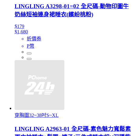
LINGLING A3298-01=02 全尺碼-動物印圖牛
奶絲短袖連身裙睡衣(繽紛桃粉)
$179
$1,680
折價券
P幣
穿胸圍32~38吋S~XL
LINGLING A2963-01 全尺碼-素色魅力寬鬆素