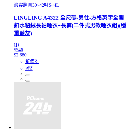
適穿胸圍30~42吋S~4L
LINGLING A4322 全尺碼-男仕-方格英字全開
釦水貂絨長袖睡衣+長褲(二件式男款睡衣組)(穩
重藍灰)
(1)
$546
$2,680
折價券
P幣