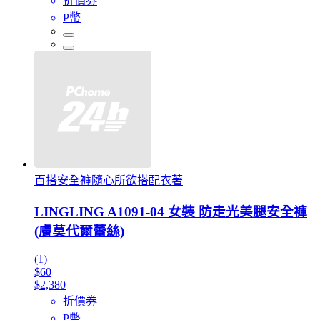
折價券
P幣
百搭安全褲隨心所欲搭配衣著
LINGLING A1091-04 女裝 防走光美腿安全褲
(膚莫代爾蕾絲)
(1)
$60
$2,380
折價券
P幣