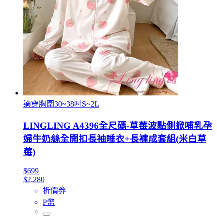
適穿胸圍30~38吋S~2L
LINGLING A4396全尺碼-草莓波點側掀哺乳孕
婦牛奶絲全開扣長袖睡衣+長褲成套組(米白草
莓)
$699
$2,280
折價券
P幣