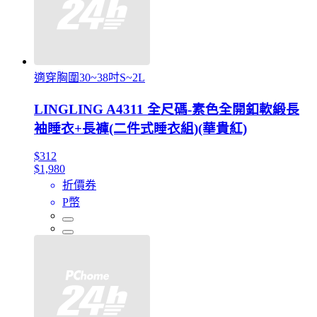
適穿胸圍30~38吋S~2L
LINGLING A4311 全尺碼-素色全開釦軟緞長
袖睡衣+長褲(二件式睡衣組)(華貴紅)
$312
$1,980
折價券
P幣