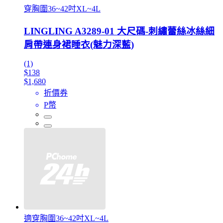
穿胸圍36~42吋XL~4L
LINGLING A3289-01 大尺碼-刺繡蕾絲冰絲細
肩帶連身裙睡衣(魅力深藍)
(1)
$138
$1,680
折價券
P幣
適穿胸圍36~42吋XL~4L