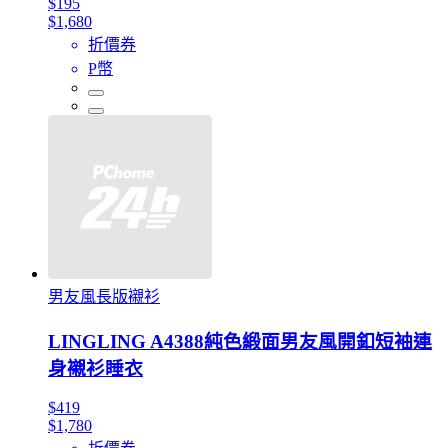
$195
$1,680
折價券
P幣
男友風長版襯衫
LINGLING A4388純色緞面男友風開釦短袖連
身襯衫睡衣
$419
$1,780