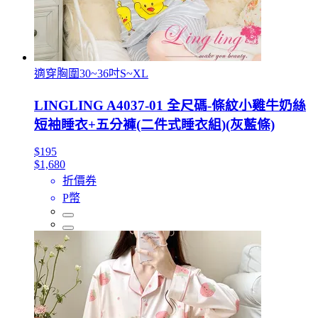
適穿胸圍30~36吋S~XL
LINGLING A4037-01 全尺碼-條紋小雞牛奶絲
短袖睡衣+五分褲(二件式睡衣組)(灰藍條)
$195
$1,680
折價券
P幣