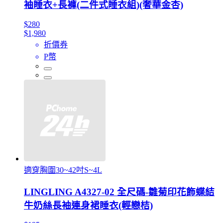
袖睡衣+長褲(二件式睡衣組)(奢華金杏)
$280
$1,980
折價券
P幣
適穿胸圍30~42吋S~4L
LINGLING A4327-02 全尺碼-雛菊印花飾蝶結
牛奶絲長袖連身裙睡衣(輕戀桔)