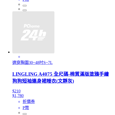
適穿胸圍30~48吋S~7L
LINGLING A4075 全尺碼-棉質滿版塗鴉手繪
狗狗短袖連身裙睡衣(文靜灰)
$210
$1,780
折價券
P幣