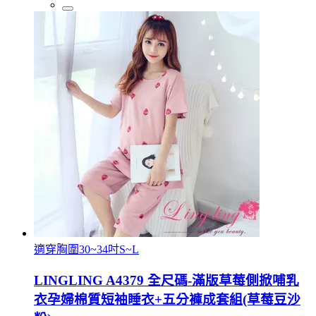
適穿胸圍30~34吋S~L
LINGLING A4379 全尺碼-滿版草莓側掀哺乳
衣孕婦棉質短袖睡衣+五分褲成套組(草莓豆沙