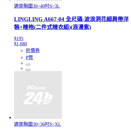
適穿胸圍30~40吋S~3L
LINGLING A667-04 全尺碼-波浪洞花細肩帶洋
裝+睡袍(二件式睡衣組)(浪漫紫)
$195
$1,680
折價券
P幣
適穿胸圍30~36吋S~XL