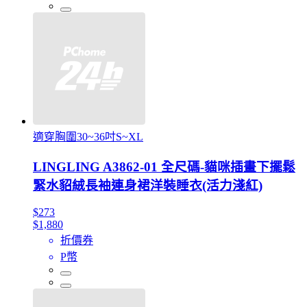
適穿胸圍30~36吋S~XL
LINGLING A3862-01 全尺碼-貓咪插畫下擺鬆
緊水貂絨長袖連身裙洋裝睡衣(活力淺紅)
$273
$1,880
折價券
P幣