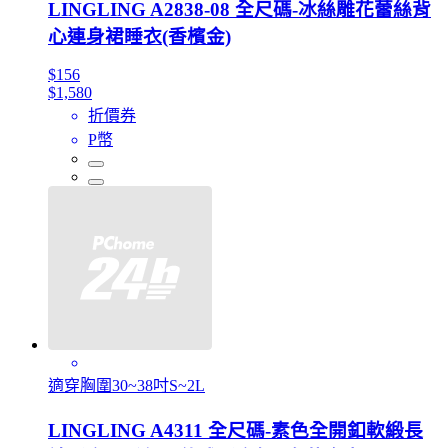
LINGLING A2838-08 全尺碼-冰絲雕花蕾絲背
心連身裙睡衣(香檳金)
$156
$1,580
折價券
P幣
適穿胸圍30~38吋S~2L
LINGLING A4311 全尺碼-素色全開釦軟緞長