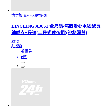
適穿胸圍30~38吋S~2L
LINGLING A3851 全尺碼-滿版愛心水貂絨長
袖睡衣+長褲(二件式睡衣組)(神秘深藍)
$312
$1,980
折價券
P幣