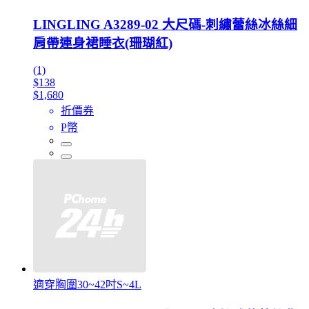
LINGLING A3289-02 大尺碼-刺繡蕾絲冰絲細
肩帶連身裙睡衣(珊瑚紅)
(1)
$138
$1,680
折價券
P幣
適穿胸圍30~42吋S~4L