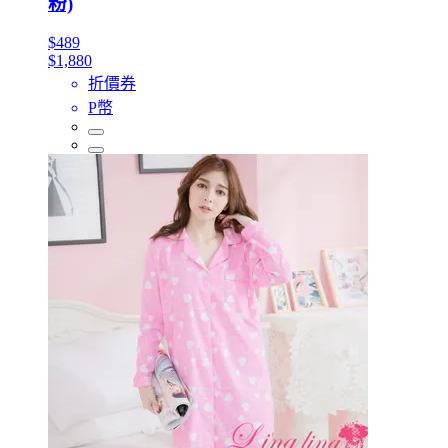
粉)
$489
$1,880
折價券
P幣