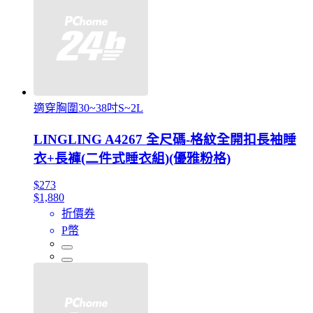
適穿胸圍30~38吋S~2L
LINGLING A4267 全尺碼-格紋全開扣長袖睡
衣+長褲(二件式睡衣組)(優雅粉格)
$273
$1,880
折價券
P幣