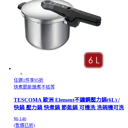
任選1件享95折
快煮節能燉煮不枯等
TESCOMA 歐洲 Element不鏽鋼壓力鍋(6L) /
快鍋 壓力鍋 快煮鍋 節能鍋 可機洗 洗碗機可洗
$6,146
(售價已折)