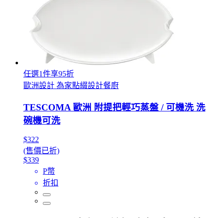
任選1件享95折
歐洲設計 為家點綴設計餐廚
TESCOMA 歐洲 附提把輕巧蒸盤 / 可機洗 洗
碗機可洗
$322
(售價已折)
$339
P幣
折扣