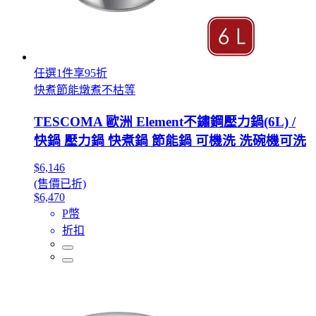
任選1件享95折
快煮節能燉煮不枯等
TESCOMA 歐洲 Element不鏽鋼壓力鍋(6L) /
快鍋 壓力鍋 快煮鍋 節能鍋 可機洗 洗碗機可洗
$6,146
(售價已折)
$6,470
P幣
折扣