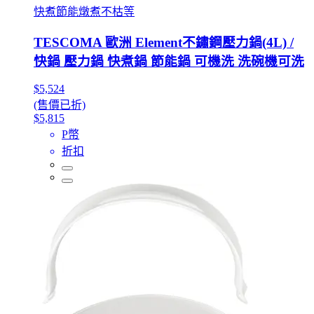
快煮節能燉煮不枯等
TESCOMA 歐洲 Element不鏽鋼壓力鍋(4L) /
快鍋 壓力鍋 快煮鍋 節能鍋 可機洗 洗碗機可洗
$5,524
(售價已折)
$5,815
P幣
折扣