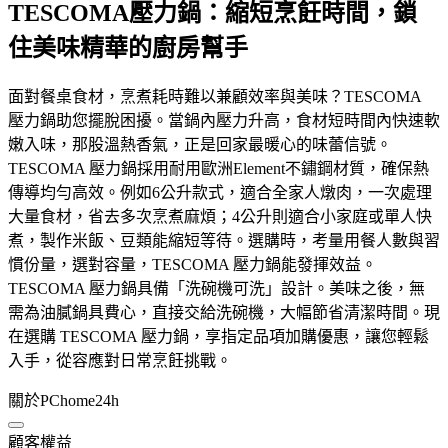
TESCOMA壓力鍋：縮短烹飪時間，鎖
住美味精華的廚房幫手
面對餐桌食材，烹煮耗時難以兼顧效率與美味？TESCOMA
壓力鍋助您擺脫困擾。當鍋內壓力升高，食材短時間內快速軟
嫩入味，那股溫熱香氣，正是回家最暖心的味蕾信號。
TESCOMA 壓力鍋採用耐用歐洲Element不鏽鋼材質，確保熱
傳導均勻高效。例如6公升款式，適合全家人燉肉，一次處理
大量食材，省去多次烹煮麻煩；4公升則適合小家庭或單人快
煮，製作米飯、豆類能縮短等待。選購時，考量用餐人數與習
慣份量，選對容量，TESCOMA 壓力鍋能發揮效益。
TESCOMA 壓力鍋具備「洗碗機可洗」設計。美味之後，無
需為油膩鍋具費心，直接交給洗碗機，大幅節省清潔時間。現
在選購 TESCOMA 壓力鍋，享指定品項加購優惠，讓您輕鬆
入手，從容應對日常烹飪挑戰。
關於PChome24h
顧客權益