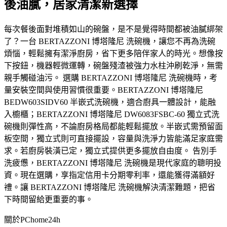
後油膩，居家清潔新選擇
每次餐後面對堆積如山的碗盤，是不是覺得時間都被油膩綁架
了？一台 BERTAZZONI 博塔隆尼 洗碗機，讓您不再為洗碗
煩惱，輕鬆擁有潔淨廚房，省下更多陪伴家人的時光。想像按
下按鈕，機器輕微運轉，碗盤殘渣被強力水柱沖刷乾淨，無需
親手觸碰油污。 選購 BERTAZZONI 博塔隆尼 洗碗機時，考
量安裝空間與使用習慣很重要。BERTAZZONI 博塔隆尼
BEDW603SIDV60 半嵌式洗碗機，適合廚具一體設計，能融
入櫥櫃；BERTAZZONI 博塔隆尼 DW6083FSBC-60 獨立式洗
碗機則彈性高，不論廚房格局都能輕鬆擺放。半嵌式需預留面
板空間，獨立式則可直接擺設，容量與洗淨力皆能滿足家庭需
求。若廚房裝潢已定，獨立式提供更多擺放自由度。 告別手
洗疲憊，BERTAZZONI 博塔隆尼 洗碗機是現代家庭的聰明投
資。現在選購，享指定信用卡分期零利率，還能獲得滿額好
禮。讓 BERTAZZONI 博塔隆尼 洗碗機解決清潔難題，把省
下時間留給更重要的事。
關於PChome24h