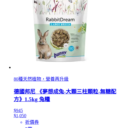
80種天然植物，營養再升級
德國邦尼 《夢想成兔-大顆三柱顆粒-無糖配
方》1.5kg 兔糧
$945
$1,050
折價券