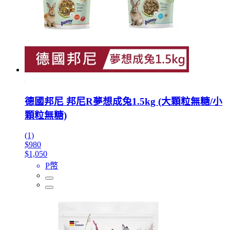
德國邦尼 邦尼R夢想成兔1.5kg (大顆粒無糖/小
顆粒無糖)
(1)
$980
$1,050
P幣