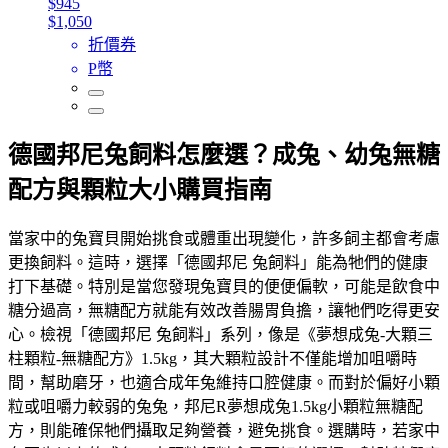
$945
$1,050
折價券
P幣
德國邦尼兔飼料怎麼選？成兔、幼兔無糖
配方與顆粒大小購買指南
當家中的兔寶貝開始挑食或體重出現變化，許多飼主都會考慮
更換飼料。這時，選擇「德國邦尼 兔飼料」能為牠們的健康
打下基礎。特別是當您發現兔寶貝的便便偏軟，可能是飲食中
糖分過高，無糖配方就能有效改善腸胃負擔，讓牠們吃得更安
心。檢視「德國邦尼 兔飼料」系列，像是《夢想成兔-大顆三
柱顆粒-無糖配方》1.5kg，其大顆粒設計不僅能增加咀嚼時
間，幫助磨牙，也適合成年兔維持口腔健康。而對於偏好小顆
粒或咀嚼力較弱的兔兔，邦尼R夢想成兔1.5kg小顆粒無糖配
方，則能確保牠們攝取足夠營養，避免挑食。選購時，若家中