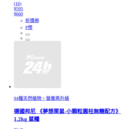
(16)
$595
$660
折價券
P幣
94種天然植物，營養再升級
德國邦尼 《夢想栗鼠-小顆粒圓柱無糖配方》
1.2kg 鼠糧