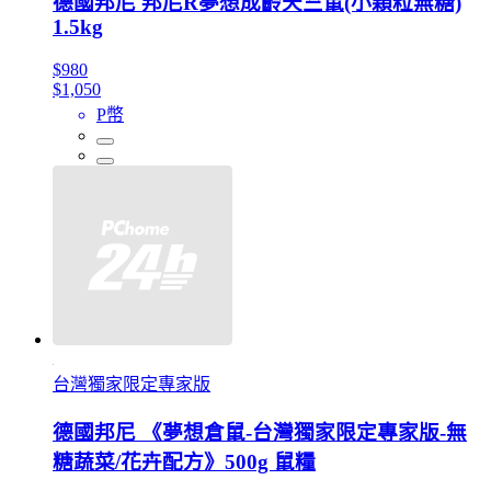
德國邦尼 邦尼R夢想成齡天竺鼠(小顆粒無糖)
1.5kg
$980
$1,050
P幣
台灣獨家限定專家版
德國邦尼 《夢想倉鼠-台灣獨家限定專家版-無
糖蔬菜/花卉配方》500g 鼠糧