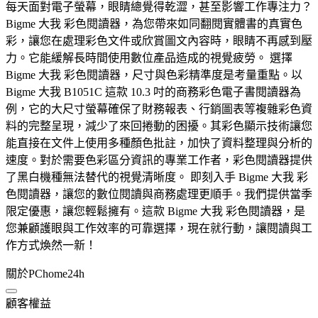
每天面對電子螢幕，眼睛總覺得乾澀，甚至影響工作專注力？
Bigme 大我 彩色閱讀器，為您帶來如同翻閱實體書的真實色
彩，讓您在處理彩色文件或欣賞圖文內容時，眼睛不再感到壓
力。它能緩解長時間使用數位產品造成的視覺疲勞。 選擇
Bigme 大我 彩色閱讀器，尺寸與色彩精準度是考量重點。以
Bigme 大我 B1051C 這款 10.3 吋的商務彩色電子書閱讀器為
例，它的大尺寸螢幕確保了財務報表、行銷圖表等複雜彩色資
料的完整呈現，減少了來回捲動的困擾。其彩色顯示技術讓您
能直接在文件上使用多種顏色批註，加快了資料整理與分析的
速度。對於需要色彩區分資訊的專業工作者，彩色閱讀器提供
了黑白機種無法替代的視覺清晰度。 即刻入手 Bigme 大我 彩
色閱讀器，讓您的數位閱讀與商務處理更順手。我們提供當季
限定優惠，讓您輕鬆擁有。這款 Bigme 大我 彩色閱讀器，是
您兼顧護眼與工作效率的可靠選擇，現在就行動，讓閱讀與工
作方式煥然一新！
關於PChome24h
顧客權益