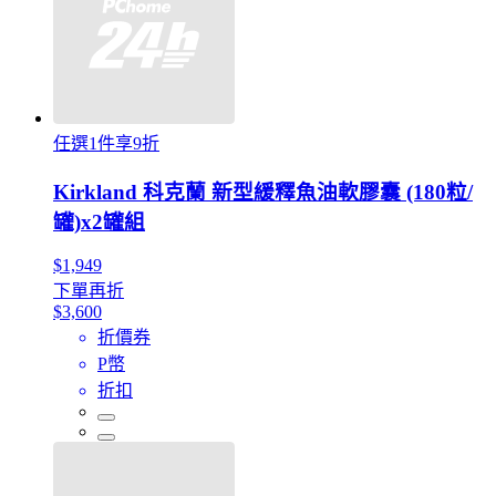
任選1件享9折
Kirkland 科克蘭 新型緩釋魚油軟膠囊 (180粒/
罐)x2罐組
$1,949
下單再折
$3,600
折價券
P幣
折扣