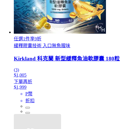
任選1件享9折
緩釋膠囊技術 入口無魚腥味
Kirkland 科克蘭 新型緩釋魚油軟膠囊 180粒
(3)
$1,005
下單再折
$1,999
P幣
折扣