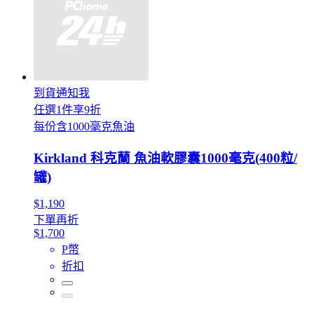
到貨通知我
任選1件享9折
每份含1000毫克魚油
Kirkland 科克蘭 魚油軟膠囊1000毫克(400粒/
罐)
$1,190
下單再折
$1,700
P幣
折扣