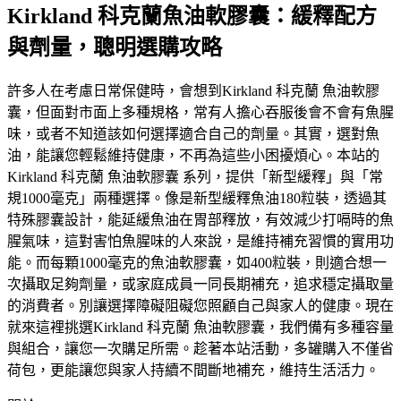
Kirkland 科克蘭魚油軟膠囊：緩釋配方
與劑量，聰明選購攻略
許多人在考慮日常保健時，會想到Kirkland 科克蘭 魚油軟膠
囊，但面對市面上多種規格，常有人擔心吞服後會不會有魚腥
味，或者不知道該如何選擇適合自己的劑量。其實，選對魚
油，能讓您輕鬆維持健康，不再為這些小困擾煩心。本站的
Kirkland 科克蘭 魚油軟膠囊 系列，提供「新型緩釋」與「常
規1000毫克」兩種選擇。像是新型緩釋魚油180粒裝，透過其
特殊膠囊設計，能延緩魚油在胃部釋放，有效減少打嗝時的魚
腥氣味，這對害怕魚腥味的人來說，是維持補充習慣的實用功
能。而每顆1000毫克的魚油軟膠囊，如400粒裝，則適合想一
次攝取足夠劑量，或家庭成員一同長期補充，追求穩定攝取量
的消費者。別讓選擇障礙阻礙您照顧自己與家人的健康。現在
就來這裡挑選Kirkland 科克蘭 魚油軟膠囊，我們備有多種容量
與組合，讓您一次購足所需。趁著本站活動，多罐購入不僅省
荷包，更能讓您與家人持續不間斷地補充，維持生活活力。