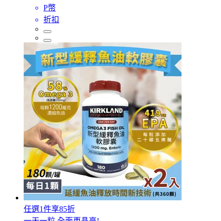
P幣
折扣
任選1件享85折
一天一粒 全面更晶亮!