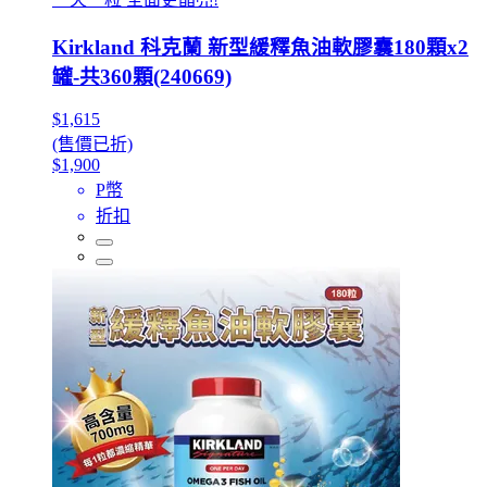
Kirkland 科克蘭 新型緩釋魚油軟膠囊180顆x2
罐-共360顆(240669)
$1,615
(售價已折)
$1,900
P幣
折扣