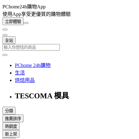
PChome24h購物App
使用App享受更優質的購物體驗
立即體驗
全站
PChome 24h購物
生活
烘焙用品
TESCOMA 模具
分類
推薦排序
熱銷度
新上架