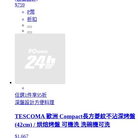
$759
P幣
折扣
任選1件享95折
深盤設計方便料理
TESCOMA 歐洲 Compact長方菱紋不沾深烤盤
(42cm) / 烘焙烤盤 可機洗 洗碗機可洗
$1,667