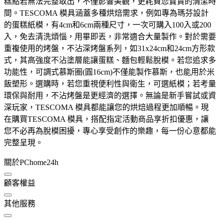
糕點若無法完整取出，不僅影響美觀，更耗費您寶貴的清潔時
間。TESCOMA 模具涵蓋多種烘焙需求，例如專為瑪芬設計
的蛋糕紙模，有4cm和6cm兩種尺寸，一次可購入100入或200
入，免去清洗煩惱，用畢即丟，非常適合大量製作。對於需要
重複使用的烤盤，不沾深烤盤系列，如31x24cm和24cm方形款
式，其高強度不沾塗層能讓蛋糕、麵包輕鬆脫模。若您追求多
功能性，可調式慕斯圈(圓16cm)不僅能製作慕斯，也能用於米
飯塑形。選購時，若您重視便利性與衛生，可選紙模；若考量
環保與耐用，不沾烤盤是更經濟的選擇。無論是新手嘗試或資
深玩家，TESCOMA 模具都能讓您的烘焙過程更加順暢。現
在購買TESCOMA 模具，搭配指定活動商品享折扣優惠，讓
您不必再為脫模困擾，專心享受創作的樂趣，每一份心意都能
完整呈現。
關於PChome24h
顧客權益
其他服務