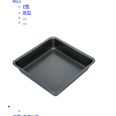
$415
P幣
折扣