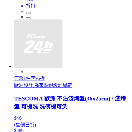
折扣
任選1件享95折
歐洲設計 為家點綴設計餐廚
TESCOMA 歐洲 不沾淺烤盤(36x25cm) / 淺烤
盤 可機洗 洗碗機可洗
$464
(售價已折)
$489