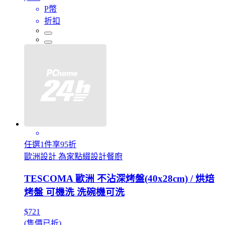
P幣
折扣
任選1件享95折
歐洲設計 為家點綴設計餐廚
TESCOMA 歐洲 不沾深烤盤(40x28cm) / 烘焙
烤盤 可機洗 洗碗機可洗
$721
(售價已折)