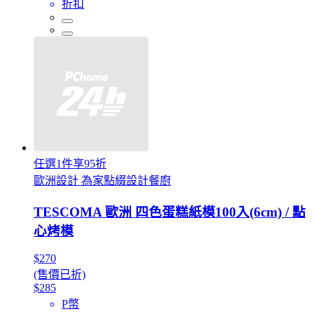
折扣
任選1件享95折
歐洲設計 為家點綴設計餐廚
TESCOMA 歐洲 四色蛋糕紙模100入(6cm) / 點
心烤模
$270
(售價已折)
$285
P幣