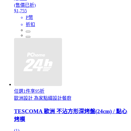
(售價已折)
$1,755
P幣
折扣
任選1件享95折
歐洲設計 為家點綴設計餐廚
TESCOMA 歐洲 不沾方形深烤盤(24cm) / 點心
烤模
(1)