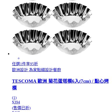
任選1件享95折
歐洲設計 為家點綴設計餐廚
TESCOMA 歐洲 菊花蛋塔模6入(7cm) / 點心烤
模
(1)
$394
(售價已折)