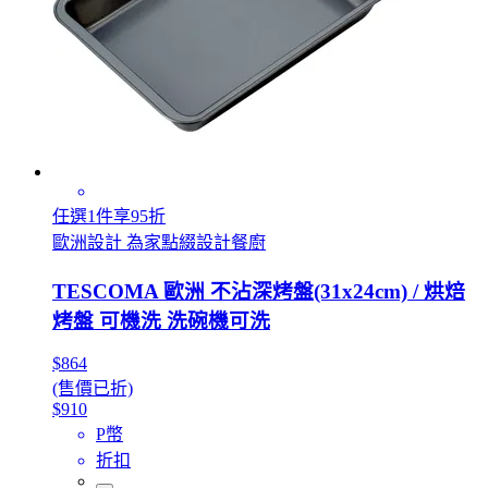
任選1件享95折
歐洲設計 為家點綴設計餐廚
TESCOMA 歐洲 不沾深烤盤(31x24cm) / 烘焙
烤盤 可機洗 洗碗機可洗
$864
(售價已折)
$910
P幣
折扣