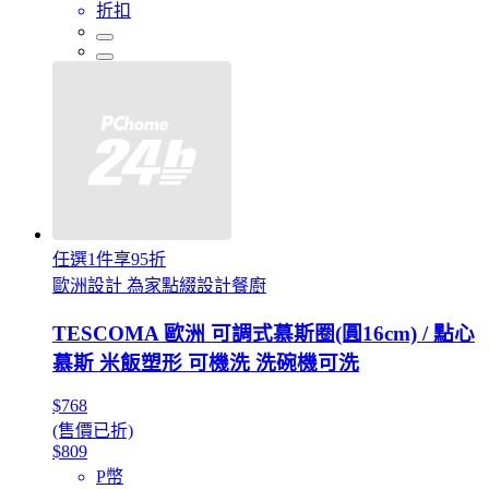
折扣
任選1件享95折
歐洲設計 為家點綴設計餐廚
TESCOMA 歐洲 可調式慕斯圈(圓16cm) / 點心
慕斯 米飯塑形 可機洗 洗碗機可洗
$768
(售價已折)
$809
P幣