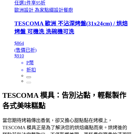
任選1件享95折
歐洲設計 為家點綴設計餐廚
TESCOMA 歐洲 不沾深烤盤(31x24cm) / 烘焙
烤盤 可機洗 洗碗機可洗
$864
(售價已折)
$910
P幣
折扣
TESCOMA 模具：告別沾黏，輕鬆製作
各式美味糕點
當您期待烤箱傳出香氣，卻又擔心甜點黏在烤模上，
TESCOMA 模具正是為了解決您的烘焙痛點而來。烘烤後的