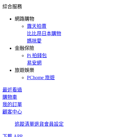
綜合服務
網路購物
露天拍賣
比比昂日本購物
媽咪愛
金融保險
Pi 拍錢包
易安網
旅遊娛樂
PChome 旅遊
最近看過
購物車
我的訂單
顧客中心
追蹤清單
退貨
會員設定
下載 APP