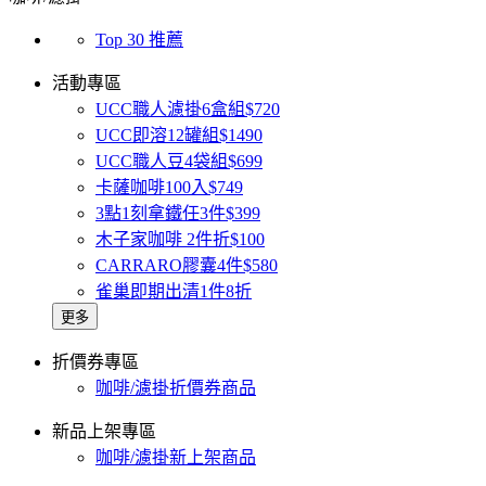
Top 30 推薦
活動專區
UCC職人濾掛6盒組$720
UCC即溶12罐組$1490
UCC職人豆4袋組$699
卡薩咖啡100入$749
3點1刻拿鐵任3件$399
木子家咖啡 2件折$100
CARRARO膠囊4件$580
雀巢即期出清1件8折
更多
折價券專區
咖啡/濾掛折價券商品
新品上架專區
咖啡/濾掛新上架商品