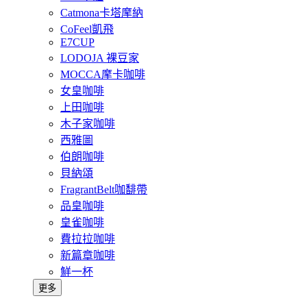
Catmona卡塔摩納
CoFeel凱飛
E7CUP
LODOJA 裸豆家
MOCCA摩卡咖啡
女皇咖啡
上田咖啡
木子家咖啡
西雅圖
伯朗咖啡
貝納頌
FragrantBelt咖馡帶
品皇咖啡
皇雀咖啡
費拉拉咖啡
新篇章咖啡
鮮一杯
更多