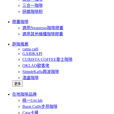
三合一咖啡
研磨咖啡粉
膠囊咖啡
適用Nespresso咖啡膠囊
適用其他機種咖啡膠囊
跑咖推薦
cama café
GABIKAPI
CURISTA COFFEE奎士咖啡
OKLAO歐客佬
SimpleKaffa興波咖啡
湛盧咖啡
更多
在地咖啡品牌
統一Uni lab
Buon Caffe步昂咖啡
Casa卡薩