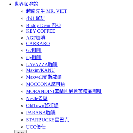
世界咖啡館
越南先生 MR. VIET
小川珈琲
Buddy Dean 巴迪
KEY COFFEE
AGF咖啡
CARRARO
G7咖啡
illy咖啡
LAVAZZA咖啡
Maxim/KANU
Maxwell麥斯威爾
MOCCONA摩可納
MORANDINI摩蘭迪尼菁英精品咖啡
Nestle雀巢
OldTown舊街場
PARANA咖啡
STARBUCKS星巴克
UCC優仕