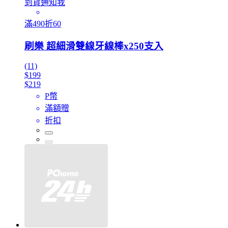
到貨通知我
滿490折60
刷樂 超細滑雙線牙線棒x250支入
(11)
$199
$219
P幣
滿額贈
折扣