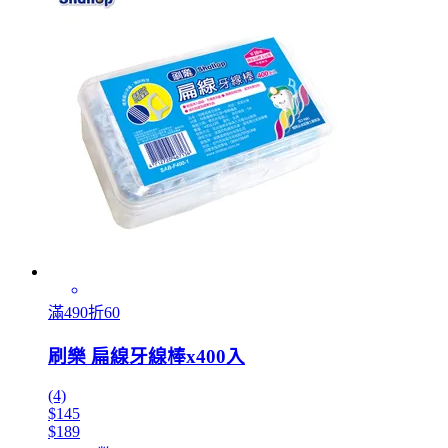
滿490折60
刷樂 扁線牙線棒x400入
(4)
$145
$189