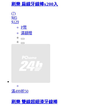
刷樂 扁線牙線棒x200入
(7)
$85
$129
P幣
滿額贈
滿499折50
刷樂 雙線超細滑牙線棒