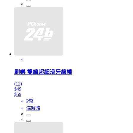
刷樂 雙線超細滑牙線棒
(12)
$49
$59
P幣
滿額贈