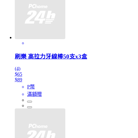
刷樂 高拉力牙線棒50支x3盒
(4)
$65
$89
P幣
滿額贈