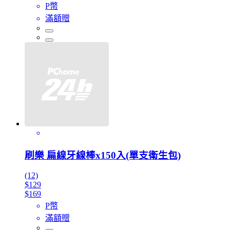
P幣
滿額贈
刷樂 扁線牙線棒x150入(單支衛生包)
(12)
$129
$169
P幣
滿額贈