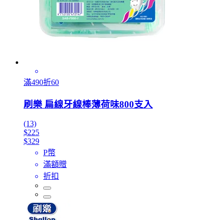
滿490折60
刷樂 扁線牙線棒薄荷味800支入
(13)
$225
$329
P幣
滿額贈
折扣