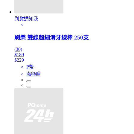
到貨通知我
刷樂 雙線超細滑牙線棒 250支
(30)
$189
$229
P幣
滿額贈