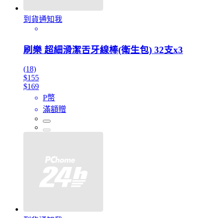
到貨通知我
刷樂 超細滑潔舌牙線棒(衛生包) 32支x3
(18)
$155
$169
P幣
滿額贈