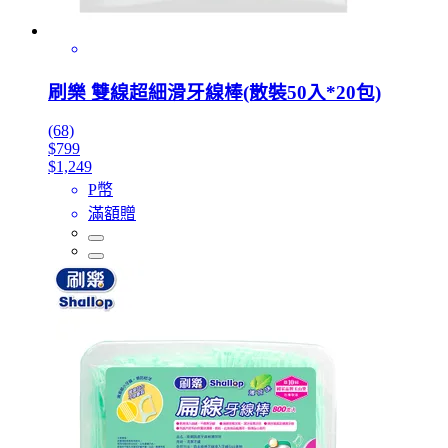
刷樂 雙線超細滑牙線棒(散裝50入*20包)
(68)
$799
$1,249
P幣
滿額贈