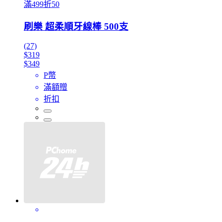
滿499折50
刷樂 超柔順牙線棒 500支
(27)
$319
$349
P幣
滿額贈
折扣