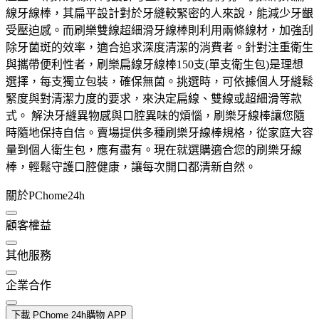
線牙線棒，其扁平設計對於牙縫較緊密的人來說，能減少牙齦
受壓迫感。而刷樂雙線超細滑牙線棒則利用兩條線材，加強刮
除牙菌斑的效率，適合追求深度清潔的消費者。針對注重衛生
與攜帶便利性者，刷樂扁線牙線棒150支(單支衛生包)是理想
選擇，每支獨立包裝，確保無菌。挑選時，可依據個人牙縫鬆
緊度與對清潔力度的要求，來決定扁線、雙線或超細滑等款
式。 解決牙縫異物感與口腔異味的煩惱，刷樂牙線棒讓您隨
時隨地保持自信。賣場提供多種刷樂牙線棒規格，從家庭大容
量到個人衛生包，應有盡有。現在就選購適合您的刷樂牙線
棒，輕鬆守護口腔健康，讓每次開口都清新自然。
關於PChome24h
顧客權益
其他服務
企業合作
下載 PChome 24h購物 APP