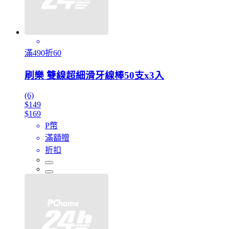
滿490折60
刷樂 雙線超細滑牙線棒50支x3入
(6)
$149
$169
P幣
滿額贈
折扣