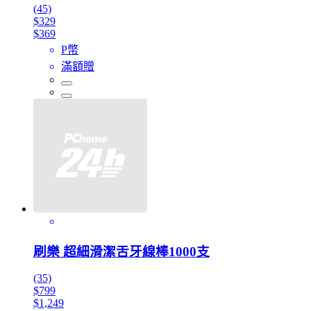
(45)
$329
$369
P幣
滿額贈
刷樂 超細滑潔舌牙線棒1000支
(35)
$799
$1,249