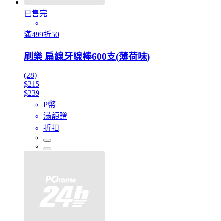
已售完
滿499折50
刷樂 扁線牙線棒600支(薄荷味)
(28)
$215
$239
P幣
滿額贈
折扣