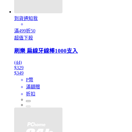
到貨通知我
滿499折50
超值下殺
刷樂 扁線牙線棒1000支入
(44)
$329
$349
P幣
滿額贈
折扣