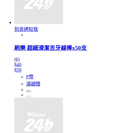
到貨通知我
刷樂 超細滑潔舌牙線棒x50支
(6)
$40
$59
P幣
滿額贈