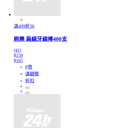
滿499折50
刷樂 扁線牙線棒400支
(41)
$159
$165
P幣
滿額贈
折扣