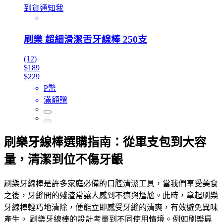
到貨通知我
刷樂 超細滑潔舌牙線棒 250支
(12)
$189
$229
P幣
滿額贈
刷樂牙線棒選購指南：從單支包到大容
量，清潔到位不傷牙齦
刷樂牙線棒是許多家庭必備的口腔清潔工具，當我們享受美食
之後，牙縫間的殘渣常讓人感到不適與尷尬。此時，拿起刷樂
牙線棒輕巧地清除，便能立即感受牙縫的清爽，有效避免異味
產生。 刷樂牙線棒的設計考量到不同使用情境。例如刷樂扁