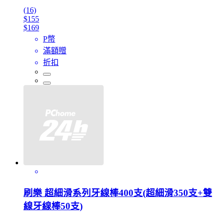
(16)
$155
$169
P幣
滿額贈
折扣
刷樂 超細滑系列牙線棒400支(超細滑350支+雙
線牙線棒50支)