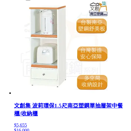
文創集 波莉環保1.5尺南亞塑鋼單抽層架中餐
櫃/收納櫃
$5,655
$16,000