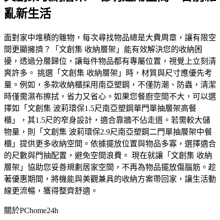
亂新生活
面對家中堆積的雜物，每次尋找物品總是大費周章，讓有限空
間更顯擁擠？「文創集 收納層架」能有效解決您的收納困
擾，透過分層歸位，讓每件物品都有專屬位置，視覺上立刻清
爽許多。 挑選「文創集 收納層架」時，材質與尺寸應優先考
量。例如，多款收納櫃採用南亞塑鋼，不僅防潮、防蟲，清潔
時僅需濕布擦拭，省力又省心。如果您餐廚空間不大，可以選
擇如「文創集 波莉環保1.5尺南亞塑鋼單門單抽層架高餐
櫃」，其1.5尺的窄身設計，適合靠牆不佔走道。若需較大儲
物量，則「文創集 波莉環保2.9尺南亞塑鋼二門單抽層架中餐
櫃」提供更多收納空間。依據擺放位置與物品多寡，選擇適合
的尺數與門抽配置，避免空間浪費。 現在就讓「文創集 收納
層架」協助您妥善規劃居家空間，不再為物品擺放傷腦筋。趁
著優惠期間，將機能與美觀兼具的收納方案帶回家，讓生活動
線更流暢，獲得整齊舒適。
關於PChome24h