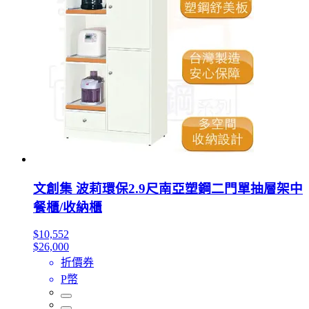
文創集 波莉環保2.9尺南亞塑鋼二門單抽層架中
餐櫃/收納櫃
$10,552
$26,000
折價券
P幣