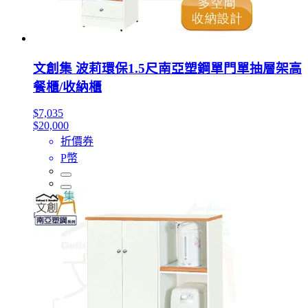
文創集 波莉環保1.5尺南亞塑鋼單門單抽層架高
餐櫃/收納櫃
$7,035
$20,000
折價券
P幣