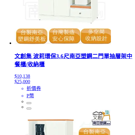
文創集 波莉環保3.6尺南亞塑鋼二門單抽層架中
餐櫃/收納櫃
$10,138
$25,000
折價券
P幣