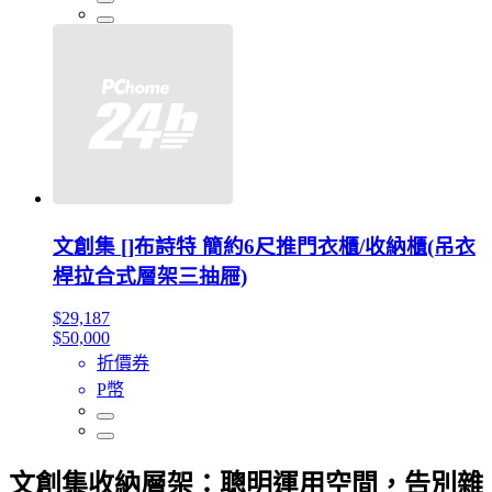
文創集 []布詩特 簡約6尺推門衣櫃/收納櫃(吊衣
桿拉合式層架三抽屜)
$29,187
$50,000
折價券
P幣
文創集收納層架：聰明運用空間，告別雜