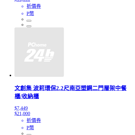
折價券
P幣
文創集 波莉環保2.2尺南亞塑鋼二門層架中餐
櫃/收納櫃
$7,449
$21,000
折價券
P幣