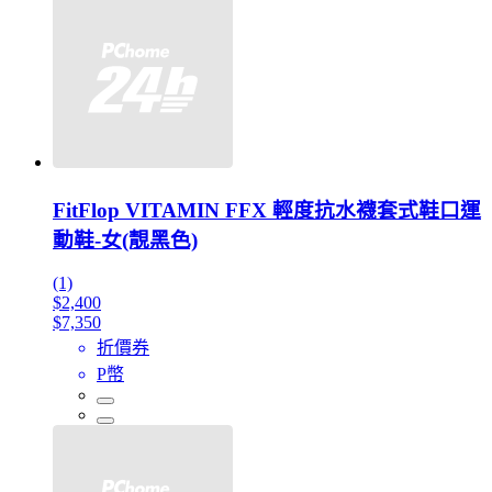
FitFlop VITAMIN FFX 輕度抗水襪套式鞋口運
動鞋-女(靚黑色)
(1)
$2,400
$7,350
折價券
P幣