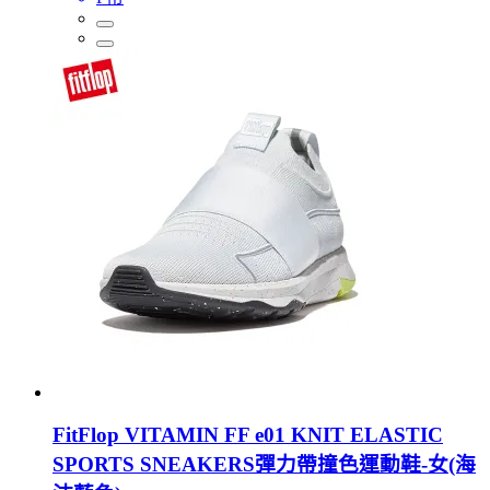
FitFlop VITAMIN FF e01 KNIT ELASTIC
SPORTS SNEAKERS彈力帶撞色運動鞋-女(海