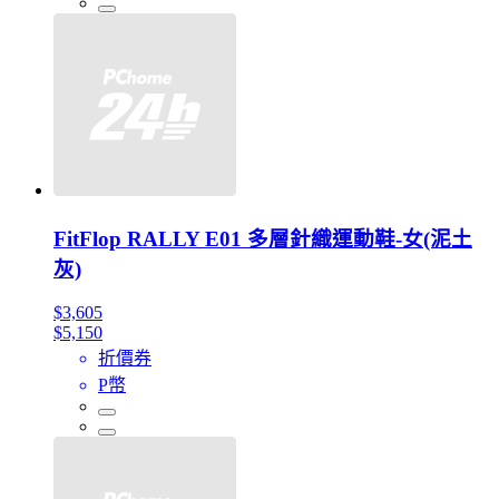
FitFlop RALLY E01 多層針織運動鞋-女(泥土
灰)
$3,605
$5,150
折價券
P幣