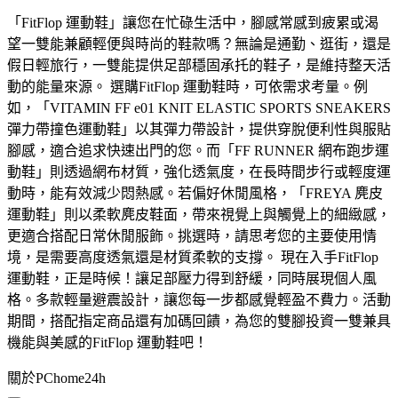
「FitFlop 運動鞋」讓您在忙碌生活中，腳感常感到疲累或渴
望一雙能兼顧輕便與時尚的鞋款嗎？無論是通勤、逛街，還是
假日輕旅行，一雙能提供足部穩固承托的鞋子，是維持整天活
動的能量來源。 選購FitFlop 運動鞋時，可依需求考量。例
如，「VITAMIN FF e01 KNIT ELASTIC SPORTS SNEAKERS
彈力帶撞色運動鞋」以其彈力帶設計，提供穿脫便利性與服貼
腳感，適合追求快速出門的您。而「FF RUNNER 網布跑步運
動鞋」則透過網布材質，強化透氣度，在長時間步行或輕度運
動時，能有效減少悶熱感。若偏好休閒風格，「FREYA 麂皮
運動鞋」則以柔軟麂皮鞋面，帶來視覺上與觸覺上的細緻感，
更適合搭配日常休閒服飾。挑選時，請思考您的主要使用情
境，是需要高度透氣還是材質柔軟的支撐。 現在入手FitFlop
運動鞋，正是時候！讓足部壓力得到舒緩，同時展現個人風
格。多款輕量避震設計，讓您每一步都感覺輕盈不費力。活動
期間，搭配指定商品還有加碼回饋，為您的雙腳投資一雙兼具
機能與美感的FitFlop 運動鞋吧！
關於PChome24h