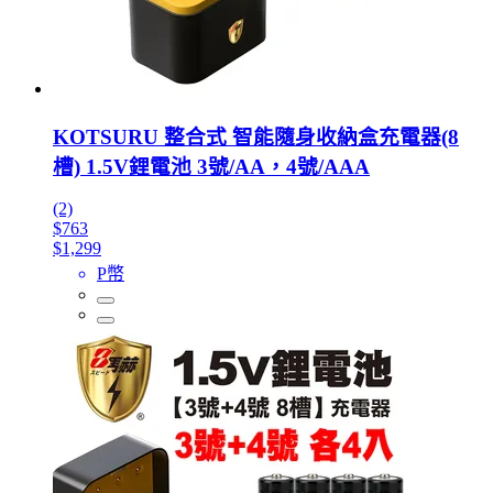
KOTSURU 整合式 智能隨身收納盒充電器(8
槽) 1.5V鋰電池 3號/AA，4號/AAA
(2)
$763
$1,299
P幣