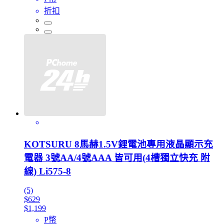
折扣
KOTSURU 8馬赫1.5V鋰電池專用液晶顯示充
電器 3號AA/4號AAA 皆可用(4槽獨立快充 附
線) Li575-8
(5)
$629
$1,199
P幣