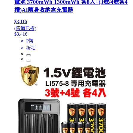
電池 3700mWh 1300mWh 各8入+(3號/4號各4
槽)AI隨身收納盒充電器
$3,116
(售價已折)
$3,416
P幣
折扣