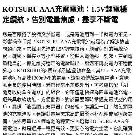
KOTSURU AAA充電電池：1.5V鋰電穩
定續航，告別電量焦慮，盡享不斷電
您是否厭倦了設備突然斷電，或是電池用到一半就電力不足，
影響操作手感？KOTSURU AAA充電電池就是為了解決這些
問題而來。它採用先進的1.5V鋰電技術，能確保您的無線滑
鼠、鍵盤、遙控器等小型裝置，從裝入電池那一刻起，直到電
量耗盡前，都能維持穩定的電壓輸出，讓您不再為電力不穩而
分心。KOTSURU的8馬赫系列產品線齊全。其中，AAA充電
電池擁有高達1300mWh的電量，遠超過傳統鎳氫電池，意味
著更長的使用時間。若您經常出差或外出，可考慮搭配「AI
隨身收納盒充電器」的組合，它不僅能快速為四顆電池充電，
還兼具收納功能，方便攜帶。對於需要隨時掌握充電狀態的用
戶，具備「液晶顯示充電器」的套組，能讓您一目了然每顆電
池的充電進度。建議對電量需求高的攝影器材配件或醫療級設
備，優先考量1.5V鋰電池的穩定性。選擇KOTSURU AAA充
電電池，就是選擇一種更高效、更安心的電力生活。它能確實