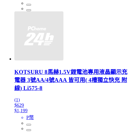
KOTSURU 8馬赫1.5V鋰電池專用液晶顯示充
電器 3號AA/4號AAA 皆可用( 4槽獨立快充 附
線) Li575-8
(1)
$629
$1,199
P幣