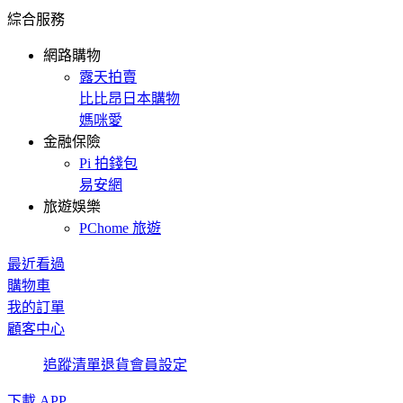
綜合服務
網路購物
露天拍賣
比比昂日本購物
媽咪愛
金融保險
Pi 拍錢包
易安網
旅遊娛樂
PChome 旅遊
最近看過
購物車
我的訂單
顧客中心
追蹤清單
退貨
會員設定
下載 APP