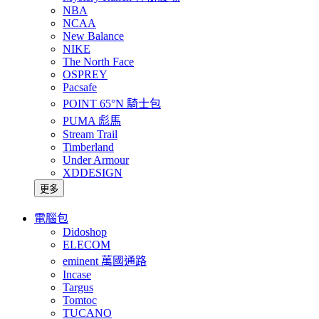
NBA
NCAA
New Balance
NIKE
The North Face
OSPREY
Pacsafe
POINT 65°N 騎士包
PUMA 彪馬
Stream Trail
Timberland
Under Armour
XDDESIGN
更多
電腦包
Didoshop
ELECOM
eminent 萬國通路
Incase
Targus
Tomtoc
TUCANO