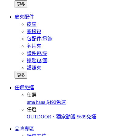
更多
皮夾配件
皮夾
零錢包
包配件/吊飾
名片夾
證件包/夾
鑰匙包/圈
護照夾
更多
任選免運
任選
uma hana $490免運
任選
OUTDOOR、獨家動漫 $699免運
品牌專區