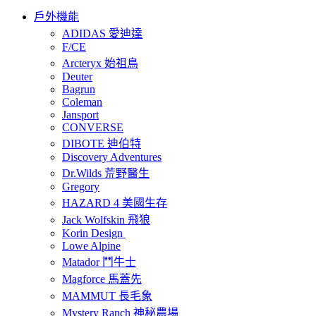
戶外機能
ADIDAS 愛迪達
F/CE
Arcteryx 始祖鳥
Deuter
Bagrun
Coleman
Jansport
CONVERSE
DIBOTE 迪伯特
Discovery Adventures
Dr.Wilds 荒野醫生
Gregory
HAZARD 4 美國生存
Jack Wolfskin 飛狼
Korin Design
Lowe Alpine
Matador 鬥牛士
Magforce 馬蓋先
MAMMUT 長毛象
Mystery Ranch 神秘農場