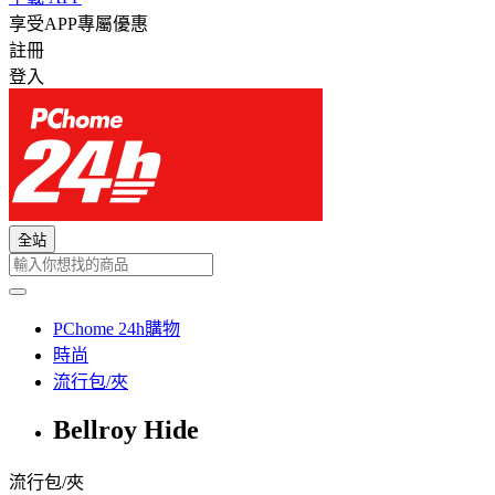
享受APP專屬優惠
註冊
登入
全站
PChome 24h購物
時尚
流行包/夾
Bellroy Hide
流行包/夾