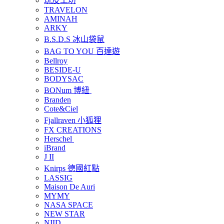
玩皮工坊
TRAVELON
AMINAH
ARKY
B.S.D.S 冰山袋鼠
BAG TO YOU 百達遊
Bellroy
BESIDE-U
BODYSAC
BONum 博紐
Branden
Cote&Ciel
Fjallraven 小狐狸
FX CREATIONS
Herschel
iBrand
J II
Knirps 德國紅點
LASSIG
Maison De Auri
MYMY
NASA SPACE
NEW STAR
NIID