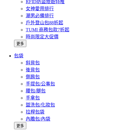
RFID防盜旅遊特推
女神愛用排行
潮男必備排行
戶外登山包88折起
TUMI 商務包款7折起
時尚限定大促價
更多
包袋
斜背包
後背包
側肩包
手提包/公事包
腰包/腿包
手拿包
盥洗包/化妝包
拉桿包袋
內膽包/內袋
更多