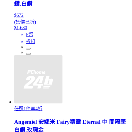
鑽.白鑽
$672
(售價已折)
$1,680
P幣
折扣
任選1件享4折
Angemiel 安婕米 Fairy精靈 Eternal 中 間隔墜
白鑽.玫瑰金