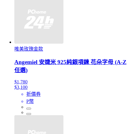
唯美玫瑰金款
Angemiel 安婕米 925純銀項鍊 花朵字母 (A-Z
任選)
$1,780
$3,100
折價券
P幣