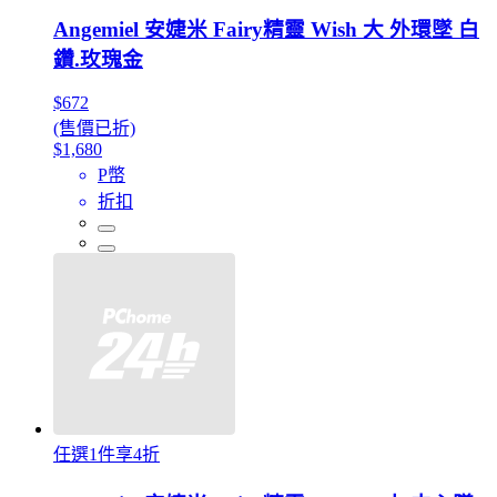
Angemiel 安婕米 Fairy精靈 Wish 大 外環墜 白
鑽.玫瑰金
$672
(售價已折)
$1,680
P幣
折扣
任選1件享4折