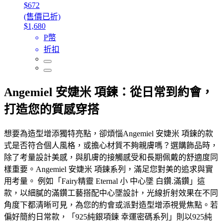
$672
(售價已折)
$1,680
P幣
折扣
Angemiel 安婕米 項鍊：從日常到約會，
打造您的質感穿搭
想要為造型增添獨特亮點，卻煩惱Angemiel 安婕米 項鍊的款
式是否符合個人風格，或擔心材質不夠親膚嗎？選購飾品時，
除了考量設計美感，與肌膚的接觸感受和長期佩戴的舒適度同
樣重要。Angemiel 安婕米 項鍊系列，滿足您對美的追求與實
用考量。 例如「Fairy精靈 Eternal 小 中心墜 白鑽.滿鑽」這
款，以細膩的滿鑽工藝搭配中心墜設計，光線折射效果在不同
角度下都清晰可見，為您的約會或派對造型增添視覺焦點。若
偏好簡約日常款，「925純銀項鍊 幸運密碼系列」則以925純