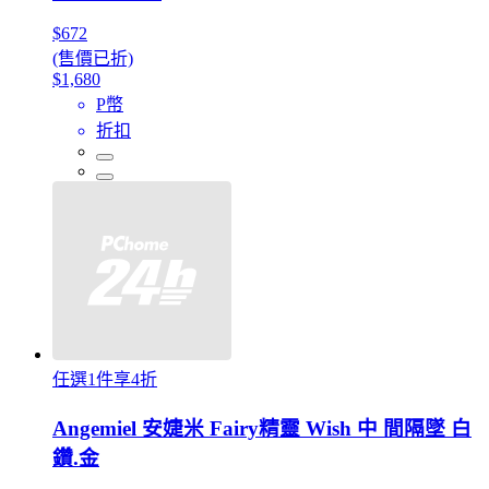
$672
(售價已折)
$1,680
P幣
折扣
任選1件享4折
Angemiel 安婕米 Fairy精靈 Wish 中 間隔墜 白
鑽.金