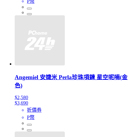
P幣
Angemiel 安婕米 Perla珍珠項鍊 星空呢喃(金
色)
$2,580
$3,690
折價券
P幣