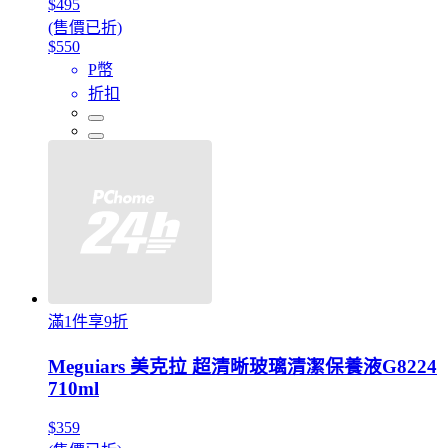
$495
(售價已折)
$550
P幣
折扣
滿1件享9折
Meguiars 美克拉 超清晰玻璃清潔保養液G8224
710ml
$359