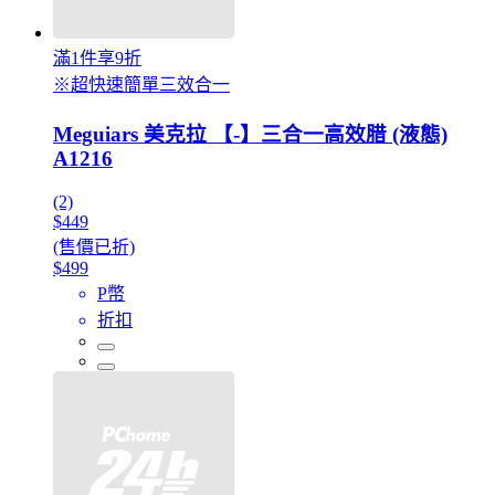
滿1件享9折
※超快速簡單三效合一
Meguiars 美克拉 【-】三合一高效腊 (液態)
A1216
(2)
$449
(售價已折)
$499
P幣
折扣