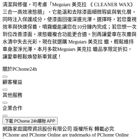
清潔與修復，可考慮「Meguiars 美克拉 《 CLEANER WAX》
三合一高效液態腊」，它能溫和去除漆面細微瑕疵與氧化層，
同時注入保護成分，使漆面回復深邃光澤。選擇時，若您重視
效率與快速保養，噴霧蠟能讓您在10分鐘內完成；若您想一次
到位改善漆面，液態蠟複合功能更合適。別再讓愛車在灰塵與
水漬中失去光彩。現在就選購 Meguiars 美克拉 蠟，輕鬆維持
車身潔淨光澤。本月多款Meguiars 美克拉 蠟品享限定折扣，
讓愛車輕鬆煥發新車質感！
關於PChome24h
顧客權益
其他服務
企業合作
下載 PChome 24h購物 APP
網路家庭國際資訊股份有限公司 版權所有 轉載必究
PChome and PChome Online are trademarks of PChome Online