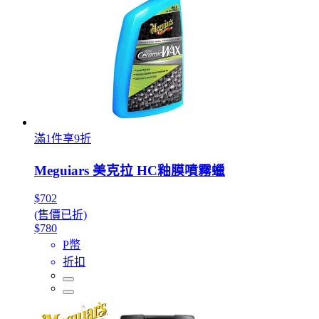
滿1件享9折
Meguiars 美克拉 HC釉膜噴霧蠟
$702
(售價已折)
$780
P幣
折扣