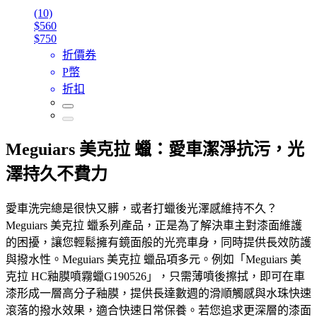
(10)
$560
$750
折價券
P幣
折扣
Meguiars 美克拉 蠟：愛車潔淨抗污，光
澤持久不費力
愛車洗完總是很快又髒，或者打蠟後光澤感維持不久？
Meguiars 美克拉 蠟系列產品，正是為了解決車主對漆面維護
的困擾，讓您輕鬆擁有鏡面般的光亮車身，同時提供長效防護
與撥水性。Meguiars 美克拉 蠟品項多元。例如「Meguiars 美
克拉 HC釉膜噴霧蠟G190526」，只需薄噴後擦拭，即可在車
漆形成一層高分子釉膜，提供長達數週的滑順觸感與水珠快速
滾落的撥水效果，適合快速日常保養。若您追求更深層的漆面