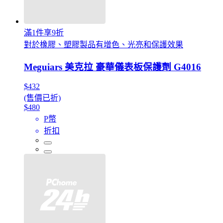
滿1件享9折
對於橡膠、塑膠製品有增色、光亮和保護效果
Meguiars 美克拉 豪華儀表板保護劑 G4016
$432
(售價已折)
$480
P幣
折扣