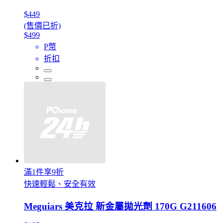
$449
(售價已折)
$499
P幣
折扣
滿1件享9折
快速輕鬆、安全有效
Meguiars 美克拉 新金屬拋光劑 170G G211606