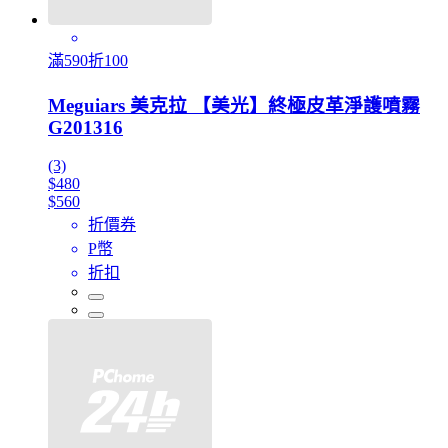
滿590折100
Meguiars 美克拉 【美光】終極皮革淨護噴霧
G201316
(3)
$480
$560
折價券
P幣
折扣